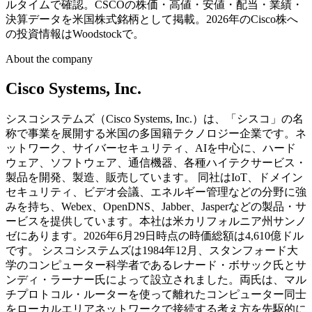
ルタイムで確認。CSCOの株価・高値・安値・配当・業績・
決算データを米国株式銘柄として掲載。2026年のCisco株へ
の投資情報はWoodstockで。
About the company
Cisco Systems, Inc.
シスコシステムズ（Cisco Systems, Inc.）は、「シスコ」の名
称で事業を展開する米国の多国籍テクノロジー企業です。ネ
ットワーク、サイバーセキュリティ、AIを中心に、ハード
ウェア、ソフトウェア、通信機器、各種ハイテクサービス・
製品を開発、製造、販売しています。 同社はIoT、ドメイン
セキュリティ、ビデオ会議、エネルギー管理などの分野に強
みを持ち、Webex、OpenDNS、Jabber、Jasperなどの製品・サ
ービスを提供しています。本社は米カリフォルニア州サンノ
ゼにあります。2026年6月29日時点の時価総額は4,610億ドル
です。 シスコシステムズは1984年12月、スタンフォード大
学のコンピューター科学者であるレナード・ボサック氏とサ
ンディ・ラーナー氏によって設立されました。両氏は、マル
チプロトコル・ルーターを使って離れたコンピューター同士
をローカルエリアネットワークで接続する考え方を先駆的に