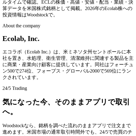
ルタイムで確認。ECLの株価・高値・安値・配当・業績・決
算データを米国株式銘柄として掲載。2026年のEcolab株への
投資情報はWoodstockで。
About the company
Ecolab, Inc.
エコラボ（Ecolab Inc.）は、米ミネソタ州セントポールに本
社を置き、水処理、衛生管理、清潔維持に関連する製品を主
に商業・産業向け顧客に提供しています。同社はフォーチュ
ン500で274位、フォーブス・グローバル2000で569位にラン
クされています。
24/5 Trading
気になった今、そのままアプリで取引
へ。
Woodstockなら、銘柄を調べた流れのままアプリで注文まで
進めます。米国市場の通常取引時間外でも、24/5で売買のチ