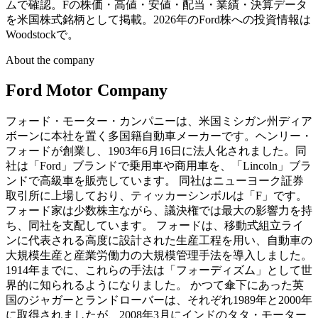
ムで確認。Fの株価・高値・安値・配当・業績・決算データ
を米国株式銘柄として掲載。2026年のFord株への投資情報は
Woodstockで。
About the company
Ford Motor Company
フォード・モーター・カンパニーは、米国ミシガン州ディア
ボーンに本社を置く多国籍自動車メーカーです。ヘンリー・
フォードが創業し、1903年6月16日に法人化されました。同
社は「Ford」ブランドで乗用車や商用車を、「Lincoln」ブラ
ンドで高級車を販売しています。 同社はニューヨーク証券
取引所に上場しており、ティッカーシンボルは「F」です。
フォード家は少数株主ながら、議決権では最大の影響力を持
ち、同社を支配しています。 フォードは、移動式組立ライ
ンに代表される高度に設計された生産工程を用い、自動車の
大規模生産と産業労働力の大規模管理手法を導入しました。
1914年までに、これらの手法は「フォーディズム」として世
界的に知られるようになりました。 かつて傘下にあった英
国のジャガーとランドローバーは、それぞれ1989年と2000年
に取得されましたが、2008年3月にインドのタタ・モーター