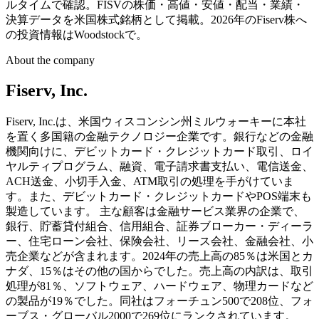
ルタイムで確認。FISVの株価・高値・安値・配当・業績・
決算データを米国株式銘柄として掲載。2026年のFiserv株へ
の投資情報はWoodstockで。
About the company
Fiserv, Inc.
Fiserv, Inc.は、米国ウィスコンシン州ミルウォーキーに本社
を置く多国籍の金融テクノロジー企業です。銀行などの金融
機関向けに、デビットカード・クレジットカード取引、ロイ
ヤルティプログラム、融資、電子請求書支払い、電信送金、
ACH送金、小切手入金、ATM取引の処理を手がけていま
す。また、デビットカード・クレジットカードやPOS端末も
製造しています。 主な顧客は金融サービス業界の企業で、
銀行、貯蓄貸付組合、信用組合、証券ブローカー・ディーラ
ー、住宅ローン会社、保険会社、リース会社、金融会社、小
売企業などが含まれます。2024年の売上高の85％は米国とカ
ナダ、15％はその他の国からでした。売上高の内訳は、取引
処理が81％、ソフトウェア、ハードウェア、物理カードなど
の製品が19％でした。同社はフォーチュン500で208位、フォ
ーブス・グローバル2000で269位にランクされています。