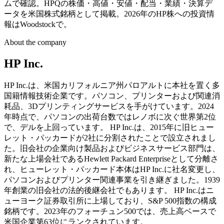
ムで確認。HPQの株価・高値・安値・配当・業績・決算デ
ータを米国株式銘柄として掲載。2026年のHP株への投資情
報はWoodstockで。
About the company
HP Inc.
HP Inc.は、米国カリフォルニア州パロアルトに本社を置く多
国籍情報技術企業です。パソコン、プリンターおよび関連消
耗品、3Dプリンティングサービスを手がけています。2024
年時点で、パソコンの出荷台数ではレノボに次ぐ世界第2位
で、デルを上回っています。 HP Inc.は、2015年に旧ヒュー
レット・パッカードが2社に分割されたことで設立されまし
た。旧会社の企業向け製品およびビジネスサービス部門は、
新たな上場会社であるHewlett Packard Enterpriseとして分離さ
れ、ヒューレット・パッカード本体はHP Inc.に社名変更し、
パソコンおよびプリンター関連事業を引き継ぎました。1939
年創業の旧会社の法的後継会社でもあります。 HP Inc.はニ
ューヨーク証券取引所に上場しており、S&P 500指数の構成
銘柄です。2023年のフォーチュン500では、売上高ベースで
米国企業第63位にランクされています。