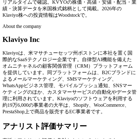
リアルタイムで確認。KVYOの株価・高値・安値・配当・業
績・決算データを米国株式銘柄として掲載。2026年の
Klaviyo株への投資情報はWoodstockで。
About the company
Klaviyo Inc
Klaviyoは、米マサチューセッツ州ボストンに本社を置く国
際的なSaaSテクノロジー企業です。自律型AI機能を備えた
オムニチャネルの顧客関係管理（CRM）プラットフォーム
を提供しています。同プラットフォームは、B2Cブランドに
よるメールマーケティング、SMSマーケティング、
WhatsAppビジネス管理、モバイルプッシュ通知、SNSマー
ケティングのほか、カスタマーサービスの自動化やデータ管
理に利用されています。Klaviyoのソフトウェアを利用する
約19万6,000の事業者の大半は、Shopify、WooCommerce、
PrestaShop上で商品を販売するEC事業者です。
アナリスト評価サマリー