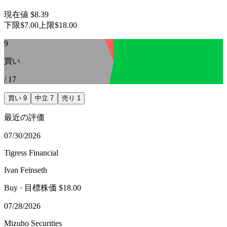
現在値
$8.39
下限
$7.00
上限
$18.00
9
買い
/
17
買い
9
中立
7
売り
1
最近の評価
07/30/2026
Tigress Financial
Ivan Feinseth
Buy
· 目標株価 $18.00
07/28/2026
Mizuho Securities