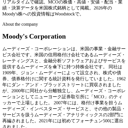
リアルタイムで確認。MCOの株価・高値・安値・配当・業
績・決算データを米国株式銘柄として掲載。2026年の
Moody's株への投資情報はWoodstockで。
About the company
Moody's Corporation
ムーディーズ・コーポレーションは、米国の事業・金融サー
ビス会社です。米国の信用格付け会社であるムーディーズ・
レーティングスと、金融分析ソフトウェアおよびサービスを
提供するムーディーズを傘下に持つ持株会社です。 同社は
1909年、ジョン・ムーディーによって設立され、株式や債
券、債券格付けに関する統計資料を発行していました。1962
年にダン・アンド・ブラッドストリートに買収されました
が、2000年に同社から分離独立し、ムーディーズ・コーポレ
ーションとしてニューヨーク証券取引所に「MCO」のティ
ッカーで上場しました。 2007年には、格付け事業を担うム
ーディーズ・インベスターズ・サービスと、その他の製品・
サービスを扱うムーディーズ・アナリティックスの2部門に
再編されました。2021年には初めてフォーチュン500に選出
されました。