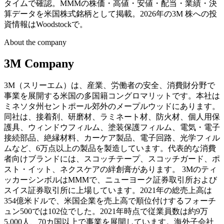
タイムで確認。MMMの株価・高値・安値・配当・業績・決
算データを米国株式銘柄として掲載。2026年の3M 株への投
資情報はWoodstockで。
About the company
3M Company
3M（スリーエム）は、産業、労働者の安全、消費財分野で
事業を展開する米国の多国籍コングロマリットです。本社は
ミネソタ州セントポール郊外のメープルウッドにあります。
同社は、接着剤、研磨材、ラミネート材、防火材、個人用保
護具、ウィンドウフィルム、塗装保護フィルム、電気・電子
接続部品、絶縁材料、カーケア製品、電子回路、光学フィル
ムなど、6万点以上の製品を製造しています。代表的な消費
者向けブランドには、スコッチテープ、スコッチガード、ポ
スト・イット、ネクスケアの絆創膏があります。 3Mのティ
ッカーシンボルはMMMで、ニューヨーク証券取引所および
スイス証券取引所に上場しています。2021年の総売上高は
354億米ドルで、米国企業を売上高で順位付けするフォーチ
ュン500では102位でした。2021年時点で従業員数は約9万
5,000人、70カ国以上で事業を展開しています。海外子会社