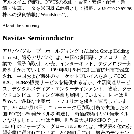
アルタイムで確認。NVTSの株価・高値・安値・配当・業
績・決算データを米国株式銘柄として掲載。2026年のNavitas
株への投資情報はWoodstockで。
About the company
Navitas Semiconductor
アリババグループ・ホールディング（Alibaba Group Holding
Limited、通称アリババ）は、中国の多国籍テクノロジー企
業で、電子商取引、小売、インターネット、テクノロジー分
野を手がけています。1999年6月28日に浙江省杭州市で設立
され、中国および海外のマーケットプレイスを通じてC2C、
B2C、B2Bの販売サービスを提供するほか、生活関連サービ
ス、デジタルメディア・エンターテインメント、物流、クラ
ウドコンピューティング事業も展開しています。 同社は世
界各地で多様な企業ポートフォリオを保有・運営していま
す。2014年9月19日、ニューヨーク証券取引所で実施した米
国IPOでは250億米ドルを調達し、時価総額は2,310億米ドル
となりました。これは当時、世界最大規模のIPOでした。
2020年のフォーブス・グローバル2000では、世界第31位の公
開企業に選ばれています。2018年1月には、競合のテンセン