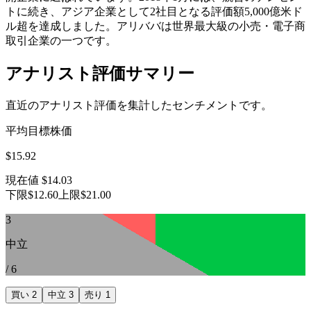
トに続き、アジア企業として2社目となる評価額5,000億米ド
ル超を達成しました。アリババは世界最大級の小売・電子商
取引企業の一つです。
アナリスト評価サマリー
直近のアナリスト評価を集計したセンチメントです。
平均目標株価
$15.92
現在値
$14.03
下限
$12.60
上限
$21.00
3
中立
/
6
買い
2
中立
3
売り
1