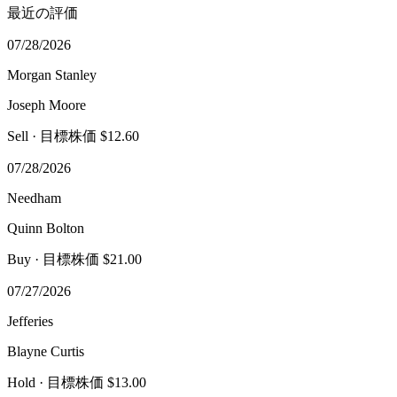
最近の評価
07/28/2026
Morgan Stanley
Joseph Moore
Sell
· 目標株価 $12.60
07/28/2026
Needham
Quinn Bolton
Buy
· 目標株価 $21.00
07/27/2026
Jefferies
Blayne Curtis
Hold
· 目標株価 $13.00