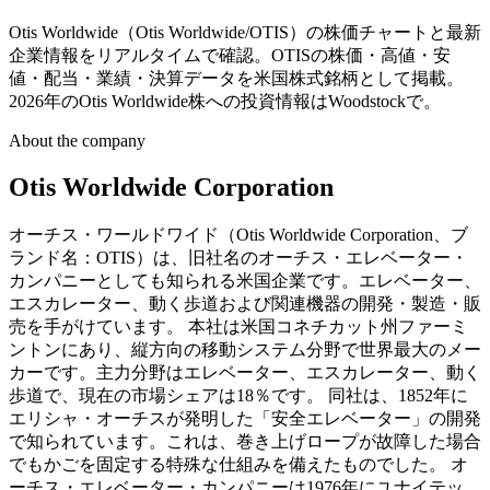
Otis Worldwide（Otis Worldwide/OTIS）の株価チャートと最新
企業情報をリアルタイムで確認。OTISの株価・高値・安
値・配当・業績・決算データを米国株式銘柄として掲載。
2026年のOtis Worldwide株への投資情報はWoodstockで。
About the company
Otis Worldwide Corporation
オーチス・ワールドワイド（Otis Worldwide Corporation、ブ
ランド名：OTIS）は、旧社名のオーチス・エレベーター・
カンパニーとしても知られる米国企業です。エレベーター、
エスカレーター、動く歩道および関連機器の開発・製造・販
売を手がけています。 本社は米国コネチカット州ファーミ
ントンにあり、縦方向の移動システム分野で世界最大のメー
カーです。主力分野はエレベーター、エスカレーター、動く
歩道で、現在の市場シェアは18％です。 同社は、1852年に
エリシャ・オーチスが発明した「安全エレベーター」の開発
で知られています。これは、巻き上げロープが故障した場合
でもかごを固定する特殊な仕組みを備えたものでした。 オ
ーチス・エレベーター・カンパニーは1976年にユナイテッ