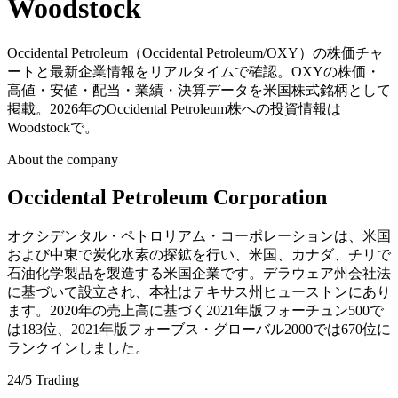
Woodstock
Occidental Petroleum（Occidental Petroleum/OXY）の株価チャ
ートと最新企業情報をリアルタイムで確認。OXYの株価・
高値・安値・配当・業績・決算データを米国株式銘柄として
掲載。2026年のOccidental Petroleum株への投資情報は
Woodstockで。
About the company
Occidental Petroleum Corporation
オクシデンタル・ペトロリアム・コーポレーションは、米国
および中東で炭化水素の探鉱を行い、米国、カナダ、チリで
石油化学製品を製造する米国企業です。デラウェア州会社法
に基づいて設立され、本社はテキサス州ヒューストンにあり
ます。2020年の売上高に基づく2021年版フォーチュン500で
は183位、2021年版フォーブス・グローバル2000では670位に
ランクインしました。
24/5 Trading