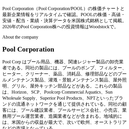
Pool Corporation（Pool Corporation/POOL）の株価チャートと
最新企業情報をリアルタイムで確認。POOLの株価・高値・
安値・配当・業績・決算データを米国株式銘柄として掲載。
2026年のPool Corporation株への投資情報はWoodstockで。
About the company
Pool Corporation
Pool Corp はプール用品、機器、関連レジャー製品の卸売業
者である。同社の製品には、プールのポンプ、フィルター、
ヒーター、クリーナー、薬品、消耗品、修理部品などのプー
ルメンテナンス製品、灌漑・景観メンテナンス製品、屋外照
明、グリル、屋外キッチン部品などがある。これらの製品
は、Horizon、SCP、Poolcorp Commercial Aquatics、Sun
Wholesale Supply、Superior Pool Products、NPTといったブラ
ンドの流通ネットワークを通じて提供されている。同社の顧
客には、プール建設業者、プールサービス会社、小売店、業
務用プール運営業者、造園業者などが含まれる。地域的に
は、米国からの収益が最大で、次いで欧州、オーストラリア
などの市場となっている。