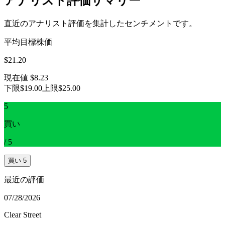
アナリスト評価サマリー
直近のアナリスト評価を集計したセンチメントです。
平均目標株価
$21.20
現在値
$8.23
下限
$19.00
上限
$25.00
5
買い
/
5
買い
5
最近の評価
07/28/2026
Clear Street