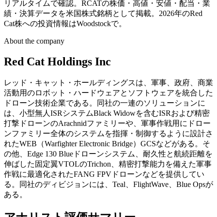
リアルタイムで確認。RCATの株価・高値・安値・配当・業
績・決算データを米国株式銘柄として掲載。2026年のRed
Cat株への投資情報はWoodstockで。
About the company
Red Cat Holdings Inc
レッド・キャット・ホールディングスは、軍事、政府、商業
活動用のロボット・ハードウェアとソフトウェアを統合した
ドローン技術企業である。同社の一連のソリューションに
は、小型無人ISRシステムBlack Widowを含むISRおよび精密
打撃ドローンのArachnidファミリーや、軍事作戦用にドロー
ンファミリー全体のシステムを指揮・制御するように設計さ
れたWEB（Warfighter Electronic Bridge）GCSなどがある。そ
の他、Edge 130 Blueドローンシステム、耐久性と航続距離を
伸ばした固定翼VTOLのTrichon、精密打撃能力を備えた軍事
作戦に最適化されたFANG FPVドローンなどを提供してい
る。同社のディビジョンには、Teal、FlightWave、Blue Opsが
ある。