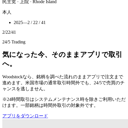
民主党 · 上院 · Rhode Island
本人
2025
—
2 / 22 / 41
2
/
22
/
41
24/5 Trading
気になった今、そのままアプリで取引
へ。
Woodstockなら、銘柄を調べた流れのままアプリで注文まで
進めます。米国市場の通常取引時間外でも、24/5で売買のチ
ャンスを逃しません。
※24時間取引はシステムメンテナンス時を除きご利用いただ
けます。一部銘柄は時間外取引の対象外です。
アプリをダウンロード