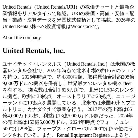
United Rentals（United Rentals/URI）の株価チャートと最新企
業情報をリアルタイムで確認。URIの株価・高値・安値・配
当・業績・決算データを米国株式銘柄として掲載。2026年の
United Rentals株への投資情報はWoodstockで。
About the company
United Rentals, Inc.
ユナイテッド・レンタルズ（United Rentals, Inc.）は米国の機
器レンタル会社で、2022年時点で北米市場の約16％のシェア
を持つ。2025年時点で、約4,800種類、取得原価合計約205億
9,000万ドルの機器を保有し、世界最大のレンタル機器 fleet
を有する。 拠点数は合計1,625カ所で、北米に1,504のレンタ
ル拠点、欧州に38拠点、オーストラリアに23拠点、ニュージ
ーランドに19拠点を展開している。北米では米国49州とプエ
ルトリコ、カナダ全州で事業を行う。 2017年の売上高は66
億4,000万ドル超、利益は13億5,000万ドル超だった。2024年
の売上高は153億5,000万ドル。2024年時点でフォーチュン
500では298位、フォーブス・グローバル2000では555位にラ
ンクされている。また、Rental Equipment Registerによると、