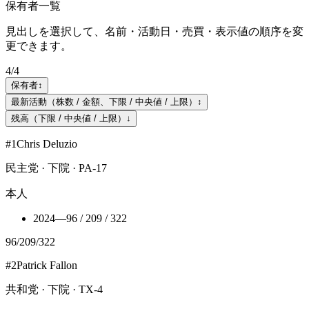
保有者一覧
見出しを選択して、名前・活動日・売買・表示値の順序を変
更できます。
4
/
4
保有者
↕
最新活動（株数 / 金額、下限 / 中央値 / 上限）
↕
残高（下限 / 中央値 / 上限）
↓
#
1
Chris Deluzio
民主党 · 下院 · PA-17
本人
2024
—
96 / 209 / 322
96
/
209
/
322
#
2
Patrick Fallon
共和党 · 下院 · TX-4