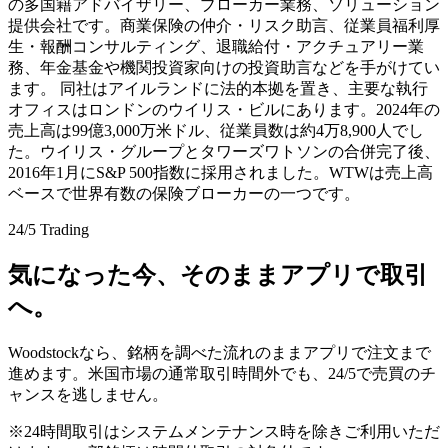
の多国籍アドバイザリー、ブローカー業務、ソリューション
提供会社です。商業保険の仲介・リスク助言、従業員福利厚
生・報酬コンサルティング、退職給付・アクチュアリー業
務、年金基金や機関投資家向けの投資助言などを手がけてい
ます。 同社はアイルランドに法的本拠を置き、主要な執行
オフィスはロンドンのウイリス・ビルにあります。2024年の
売上高は99億3,000万米ドル、従業員数は約4万8,900人でし
た。ウイリス・グループとタワーズワトソンの合併完了後、
2016年1月にS&P 500指数に採用されました。WTWは売上高
ベースで世界有数の保険ブローカーの一つです。
24/5 Trading
気になった今、そのままアプリで取引
へ。
Woodstockなら、銘柄を調べた流れのままアプリで注文まで
進めます。米国市場の通常取引時間外でも、24/5で売買のチ
ャンスを逃しません。
※24時間取引はシステムメンテナンス時を除きご利用いただ