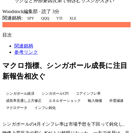
ックなど外部要因次第で弱含むリスクが大きい
Woodstock編集部
·
読了 3分
関連銘柄:
SPY
QQQ
VTI
XLE
目次
関連銘柄
参考リンク
マクロ指標、シンガポール成長に注目
新報告相次ぐ
シンガポール経済
シンガポールCPI
コアインフレ率
成長率見通し上方修正
エネルギーショック
輸入物価
外需減速
マクロデータ
インフレ鈍化
シンガポールの4月インフレ率は市場予想を下回って鈍化し、
物価上昇圧力の和らぎがより鮮明になった。一方で当局は、足