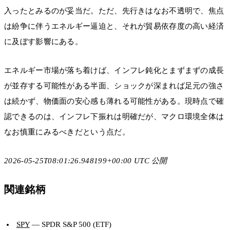
入ったとみるのが妥当だ。ただ、先行きはなお不透明で、焦点
は紛争に伴うエネルギー逼迫と、それが貿易依存度の高い経済
に及ぼす影響にある。
エネルギー市場が落ち着けば、インフレ鈍化とまずまずの成長
が並存する可能性がある半面、ショックが深まれば足元の強さ
は続かず、物価面の安心感も薄れる可能性がある。現時点で確
認できるのは、インフレ下振れは明確だが、マクロ環境全体は
なお慎重にみるべきだという点だ。
2026-05-25T08:01:26.948199+00:00 UTC 公開
関連銘柄
SPY
— SPDR S&P 500 (ETF)