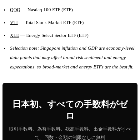
QQQ
— Nasdaq 100 ETF (ETF)
VTI
— Total Stock Market ETF (ETF)
XLE
— Energy Select Sector ETF (ETF)
Selection note: Singapore inflation and GDP are economy-level
data points that may affect broad risk sentiment and energy
expectations, so broad-market and energy ETFs are the best fit.
日本初、すべての手数料がゼ
ロ
取引手数料、為替手数料、残高手数料、出金手数料がすべ
て、回数・金額の制限なしに無料