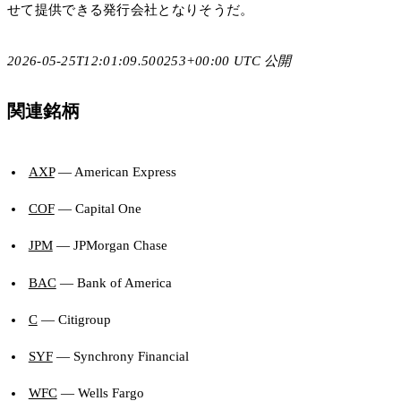
せて提供できる発行会社となりそうだ。
2026-05-25T12:01:09.500253+00:00 UTC 公開
関連銘柄
AXP
— American Express
COF
— Capital One
JPM
— JPMorgan Chase
BAC
— Bank of America
C
— Citigroup
SYF
— Synchrony Financial
WFC
— Wells Fargo