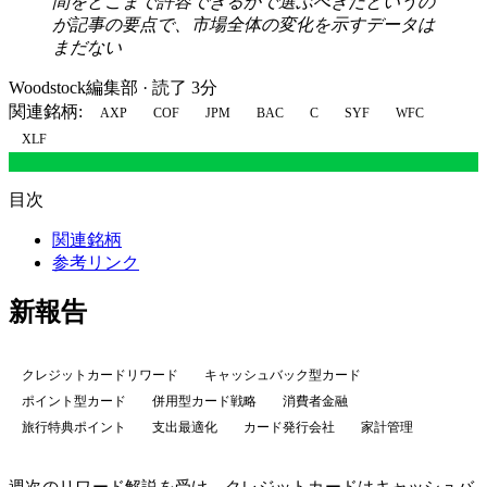
間をどこまで許容できるかで選ぶべきだというの
が記事の要点で、市場全体の変化を示すデータは
まだない
Woodstock編集部
·
読了 3分
関連銘柄:
AXP
COF
JPM
BAC
C
SYF
WFC
XLF
目次
関連銘柄
参考リンク
新報告
クレジットカードリワード
キャッシュバック型カード
ポイント型カード
併用型カード戦略
消費者金融
旅行特典ポイント
支出最適化
カード発行会社
家計管理
週次のリワード解説を受け、クレジットカードはキャッシュバ