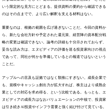
いう限定的な見方にとどまる。提供資料の要約から確認できる
のはその点までで、より広い解釈を支える材料はない。
重要なのは、根拠の範囲を広げ過ぎないことだ。今回の資料か
ら、新たな会社方針や予定された還元策、経営陣の資本配分戦
略の変更は確認できない。論考の詳細も十分示されておらず、
妥当な読み方は、エヌビディアの評価を巡る投資家向けの視点
であって、同社が何かを準備しているとの報道ではないという
ことだ。
アップルへの言及も証拠ではなく類推にすぎない。成長企業で
も、規模やキャッシュ創出力が拡大すれば、株主はより成熟企
業としての対応を求め得る、という比較である。もっとも、エ
ヌビディアの成長力はなおバリュエーションの中核で、投資家
は引き続きAI投資やインフラ需要と強く結び付けて見ている。