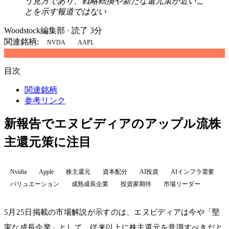
う見方であり、戦略転換や新たな還元策が近いこ
とを示す報道ではない
Woodstock編集部
·
読了 3分
関連銘柄:
NVDA
AAPL
目次
関連銘柄
参考リンク
新報告でエヌビディアのアップル流株
主還元策に注目
Nvidia
Apple
株主還元
資本配分
AI投資
AIインフラ需要
バリュエーション
成熟成長企業
投資家期待
市場リーダー
5月25日掲載の市場解説が示すのは、エヌビディアは今や「堅
実な成長企業」として、従来以上に株主還元を意識すべきだと