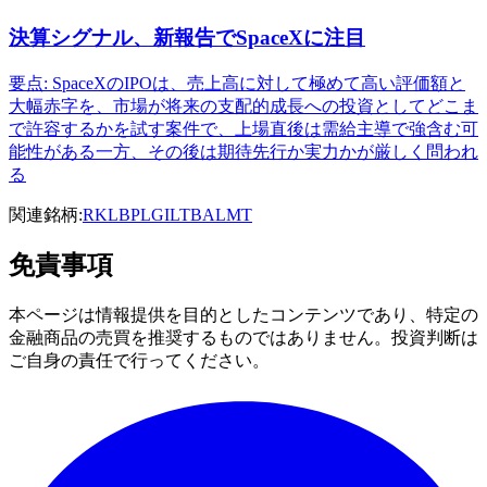
決算シグナル、新報告でSpaceXに注目
要点: SpaceXのIPOは、売上高に対して極めて高い評価額と
大幅赤字を、市場が将来の支配的成長への投資としてどこま
で許容するかを試す案件で、上場直後は需給主導で強含む可
能性がある一方、その後は期待先行か実力かが厳しく問われ
る
関連銘柄:
RKLB
PL
GILT
BA
LMT
免責事項
本ページは情報提供を目的としたコンテンツであり、特定の
金融商品の売買を推奨するものではありません。投資判断は
ご自身の責任で行ってください。