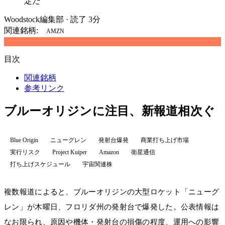
定だ
Woodstock編集部
·
読了 3分
関連銘柄:
AMZN
目次
関連銘柄
参考リンク
ブルーオリジンに注目、新報道相次ぐ
Blue Origin
ニューグレン
発射台爆発
商業打ち上げ市場
実行リスク
Project Kuiper
Amazon
衛星通信
打ち上げスケジュール
宇宙関連株
複数報道によると、ブルーオリジンの大型ロケット「ニューグ
レン」が木曜日、フロリダ州の発射台で爆発した。公表情報は
なお限られ、原因や機体・発射台の損傷の程度、運用への影響