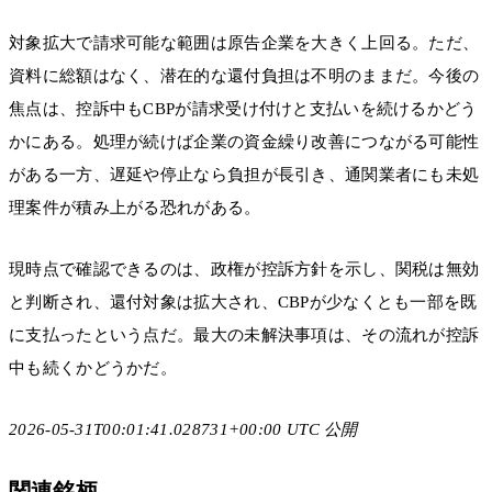
対象拡大で請求可能な範囲は原告企業を大きく上回る。ただ、
資料に総額はなく、潜在的な還付負担は不明のままだ。今後の
焦点は、控訴中もCBPが請求受け付けと支払いを続けるかどう
かにある。処理が続けば企業の資金繰り改善につながる可能性
がある一方、遅延や停止なら負担が長引き、通関業者にも未処
理案件が積み上がる恐れがある。
現時点で確認できるのは、政権が控訴方針を示し、関税は無効
と判断され、還付対象は拡大され、CBPが少なくとも一部を既
に支払ったという点だ。最大の未解決事項は、その流れが控訴
中も続くかどうかだ。
2026-05-31T00:01:41.028731+00:00 UTC 公開
関連銘柄