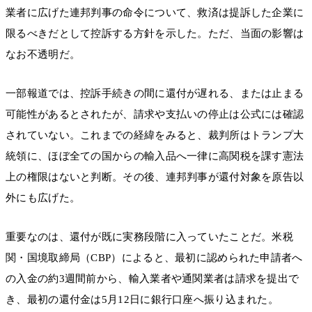
業者に広げた連邦判事の命令について、救済は提訴した企業に
限るべきだとして控訴する方針を示した。ただ、当面の影響は
なお不透明だ。
一部報道では、控訴手続きの間に還付が遅れる、または止まる
可能性があるとされたが、請求や支払いの停止は公式には確認
されていない。これまでの経緯をみると、裁判所はトランプ大
統領に、ほぼ全ての国からの輸入品へ一律に高関税を課す憲法
上の権限はないと判断。その後、連邦判事が還付対象を原告以
外にも広げた。
重要なのは、還付が既に実務段階に入っていたことだ。米税
関・国境取締局（CBP）によると、最初に認められた申請者へ
の入金の約3週間前から、輸入業者や通関業者は請求を提出で
き、最初の還付金は5月12日に銀行口座へ振り込まれた。