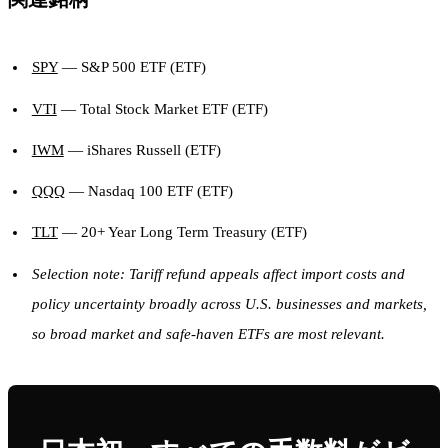
SPY
— S&P 500 ETF (ETF)
VTI
— Total Stock Market ETF (ETF)
IWM
— iShares Russell (ETF)
QQQ
— Nasdaq 100 ETF (ETF)
TLT
— 20+ Year Long Term Treasury (ETF)
Selection note: Tariff refund appeals affect import costs and
policy uncertainty broadly across U.S. businesses and markets,
so broad market and safe-haven ETFs are most relevant.