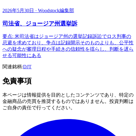
2026年5月30日 · Woodstock編集部
司法省、ジョージア州選挙訴
要点: 米司法省はジョージア州の選挙記録訴訟でロス判事の
忌避を求めており、争点は記録開示そのものよりも、公平性
への疑念が審理日程や手続きの信頼性を揺らし、判断を遅ら
せる可能性にある
関連銘柄:
DJT
免責事項
本ページは情報提供を目的としたコンテンツであり、特定の
金融商品の売買を推奨するものではありません。投資判断は
ご自身の責任で行ってください。