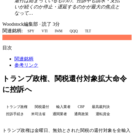
還付は始まっているものの、控訴中も請求・支払
いが続くのか停止・遅延するのかが最大の焦点と
なって…
Woodstock編集部
·
読了 3分
関連銘柄:
SPY
VTI
IWM
QQQ
TLT
目次
関連銘柄
参考リンク
トランプ政権、関税還付対象拡大命令
に控訴へ
トランプ政権
関税還付
輸入業者
CBP
最高裁判決
控訴手続き
米司法省
通関業者
通商政策
運転資金
トランプ政権は金曜日、無効とされた関税の還付対象を全輸入