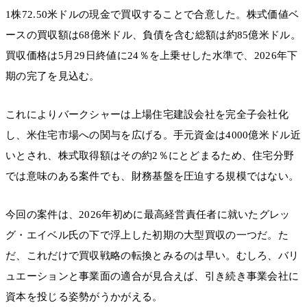
1株72.50米ドルの現金で買収することで合意した。株式価値ベ
ースの買収額は68億米ドル、負債を含む総額は約85億米ドル。
買収価格は5月29日終値に24％を上乗せした水準で、2026年下
期の完了を見込む。
これによりバークシャーは上場住宅建設会社を完全子会社化
し、米住宅市場への関与を広げる。手元資金は4000億米ドル近
いとされ、株式取得額はその約2％にとどまるため、住宅分野
では意味のある案件でも、財務基盤を圧迫する規模ではない。
今回の案件は、2026年初めに最高経営責任者に就いたグレッ
グ・エイベル氏の下で浮上した初期の大型買収の一つだ。た
だ、これだけで買収戦略の転換とみるのは早い。むしろ、バリ
ュエーションと事業面の適合が見合えば、引き続き事業会社に
資本を投じる姿勢がうかがえる。