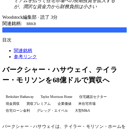
ミアムを払って住宅市場への長期投資を拡大する
が、潤沢な資金力から財務負担は小さい
Woodstock編集部
·
読了 3分
関連銘柄:
BRKB
目次
関連銘柄
参考リンク
バークシャー・ハサウェイ、テイラ
ー・モリソンを68億ドルで買収へ
Berkshire Hathaway
Taylor Morrison Home
住宅建設セクター
現金買収
買収プレミアム
企業価値
米住宅市場
住宅ローン金利
グレッグ・エイベル
大型M&A
バークシャー・ハサウェイは、テイラー・モリソン・ホームを