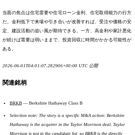
当面の焦点は住宅需要や住宅ローン金利、住宅取得能力の行方
だ。金利低下で来場や引き合いが改善すれば、受注や価格の安
定、建設活動の追い風が期待できる。一方、高金利や家計悪化
が続けば需要は弱いままで、投資回収に時間がかかる可能性が
ある。
2026-06-01T04:01:07.282906+00:00 UTC 公開
関連銘柄
BRKB
— Berkshire Hathaway Class B
Selection note: The story is a specific M&A action: Berkshire
Hathaway is the acquirer in the Taylor Morrison deal. Taylor
Morrison is not in the candidate list, so BRKB is the directly