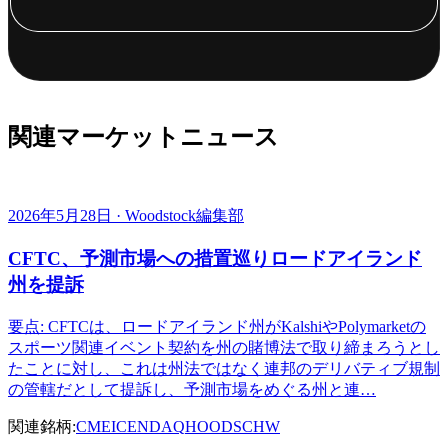
関連マーケットニュース
2026年5月28日 · Woodstock編集部
CFTC、予測市場への措置巡りロードアイランド
州を提訴
要点: CFTCは、ロードアイランド州がKalshiやPolymarketの
スポーツ関連イベント契約を州の賭博法で取り締まろうとし
たことに対し、これは州法ではなく連邦のデリバティブ規制
の管轄だとして提訴し、予測市場をめぐる州と連…
関連銘柄:
CME
ICE
NDAQ
HOOD
SCHW