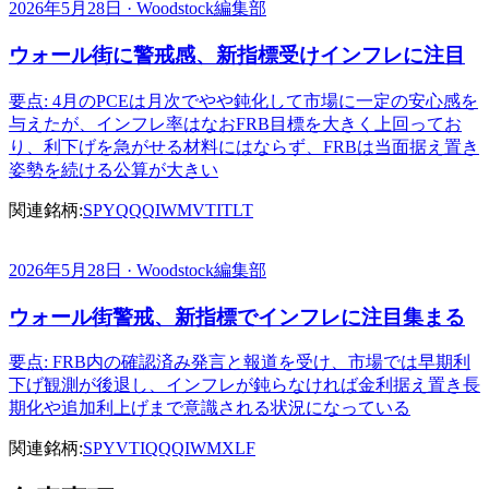
2026年5月28日 · Woodstock編集部
ウォール街に警戒感、新指標受けインフレに注目
要点: 4月のPCEは月次でやや鈍化して市場に一定の安心感を
与えたが、インフレ率はなおFRB目標を大きく上回ってお
り、利下げを急がせる材料にはならず、FRBは当面据え置き
姿勢を続ける公算が大きい
関連銘柄:
SPY
QQQ
IWM
VTI
TLT
2026年5月28日 · Woodstock編集部
ウォール街警戒、新指標でインフレに注目集まる
要点: FRB内の確認済み発言と報道を受け、市場では早期利
下げ観測が後退し、インフレが鈍らなければ金利据え置き長
期化や追加利上げまで意識される状況になっている
関連銘柄:
SPY
VTI
QQQ
IWM
XLF