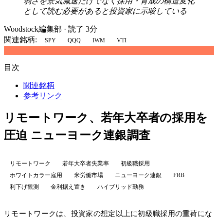
弱さを景気減速だけでなく採用・育成の構造変化
として読む必要があると投資家に示唆している
Woodstock編集部
·
読了 3分
関連銘柄:
SPY
QQQ
IWM
VTI
目次
関連銘柄
参考リンク
リモートワーク、若年大卒者の採用を
圧迫 ニューヨーク連銀調査
リモートワーク
若年大卒者失業率
初級職採用
ホワイトカラー雇用
米労働市場
ニューヨーク連銀
FRB
利下げ観測
金利据え置き
ハイブリッド勤務
リモートワークは、投資家の想定以上に初級職採用の重荷にな