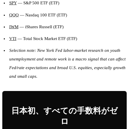
SPY
— S&P 500 ETF (ETF)
QQQ
— Nasdaq 100 ETF (ETF)
IWM
— iShares Russell (ETF)
VTI
— Total Stock Market ETF (ETF)
Selection note: New York Fed labor-market research on youth
unemployment and remote work is a macro signal that can affect
Fed/rate expectations and broad U.S. equities, especially growth
and small caps.
日本初、すべての手数料がゼ
ロ