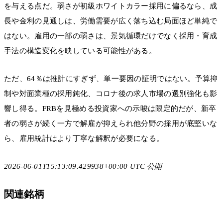
を与える点だ。弱さが初級ホワイトカラー採用に偏るなら、成
長や金利の見通しは、労働需要が広く落ち込む局面ほど単純で
はない。雇用の一部の弱さは、景気循環だけでなく採用・育成
手法の構造変化を映している可能性がある。
ただ、64％は推計にすぎず、単一要因の証明ではない。予算抑
制や対面業種の採用鈍化、コロナ後の求人市場の選別強化も影
響し得る。FRBを見極める投資家への示唆は限定的だが、新卒
者の弱さが続く一方で解雇が抑えられ他分野の採用が底堅いな
ら、雇用統計はより丁寧な解釈が必要になる。
2026-06-01T15:13:09.429938+00:00 UTC 公開
関連銘柄