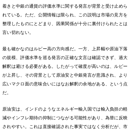
着きと中銀の通貨の評価水準に関する発言が背景と受け止めら
れている。ただ、公開情報は限られ、この説明は市場の見方を
整理したものにとどまり、因果関係が十分に裏付けられたとは
言い切れない。
最も確かなのはルピー高の方向感だ。一方、上昇幅や原油下落
の規模、評価水準を巡る発言の正確な文言は確認できず、過大
解釈は避ける必要がある。したがって確度が高いのは、ルピー
が上昇し、その背景として原油安と中銀発言が意識され、より
広いマクロ面の意味合いにはなお解釈の余地がある、という点
だ。
原油安は、インドのようなエネルギー輸入国では輸入負担の軽
減やインフレ期待の抑制につながる可能性があり、為替に反映
されやすい。これは直接確認された事実ではなく分析だが、市