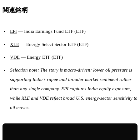
関連銘柄
EPI
— India Earnings Fund ETF (ETF)
XLE
— Energy Select Sector ETF (ETF)
VDE
— Energy ETF (ETF)
Selection note: The story is macro-driven: lower oil pressure is
supporting India’s rupee and broader market sentiment rather
than any single company. EPI captures India equity exposure,
while XLE and VDE reflect broad U.S. energy-sector sensitivity to
oil moves.