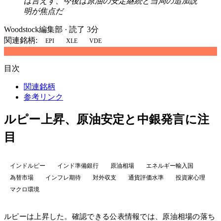
は言えず、今後は原油の安定継続と当局の追加説
明が焦点だ
Woodstock編集部
·
読了 3分
関連銘柄:
EPI
XLE
VDE
目次
関連銘柄
参考リンク
ルピー上昇、原油安定と中銀発言に注
目
インドルピー
インド準備銀行
原油相場
エネルギー輸入国
為替市場
インフレ期待
対外収支
通貨評価水準
投資家心理
マクロ環境
ルピーは上昇した。確認できる公表情報では、原油相場の落ち