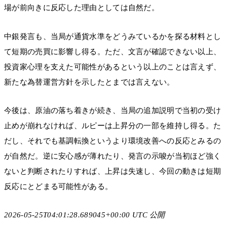
場が前向きに反応した理由としては自然だ。
中銀発言も、当局が通貨水準をどうみているかを探る材料とし
て短期の売買に影響し得る。ただ、文言が確認できない以上、
投資家心理を支えた可能性があるという以上のことは言えず、
新たな為替運営方針を示したとまでは言えない。
今後は、原油の落ち着きが続き、当局の追加説明で当初の受け
止めが崩れなければ、ルピーは上昇分の一部を維持し得る。た
だし、それでも基調転換というより環境改善への反応とみるの
が自然だ。逆に安心感が薄れたり、発言の示唆が当初ほど強く
ないと判断されたりすれば、上昇は失速し、今回の動きは短期
反応にとどまる可能性がある。
2026-05-25T04:01:28.689045+00:00 UTC 公開