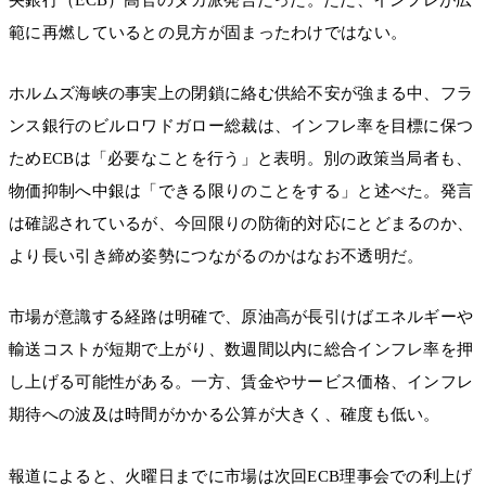
範に再燃しているとの見方が固まったわけではない。
ホルムズ海峡の事実上の閉鎖に絡む供給不安が強まる中、フラ
ンス銀行のビルロワドガロー総裁は、インフレ率を目標に保つ
ためECBは「必要なことを行う」と表明。別の政策当局者も、
物価抑制へ中銀は「できる限りのことをする」と述べた。発言
は確認されているが、今回限りの防衛的対応にとどまるのか、
より長い引き締め姿勢につながるのかはなお不透明だ。
市場が意識する経路は明確で、原油高が長引けばエネルギーや
輸送コストが短期で上がり、数週間以内に総合インフレ率を押
し上げる可能性がある。一方、賃金やサービス価格、インフレ
期待への波及は時間がかかる公算が大きく、確度も低い。
報道によると、火曜日までに市場は次回ECB理事会での利上げ