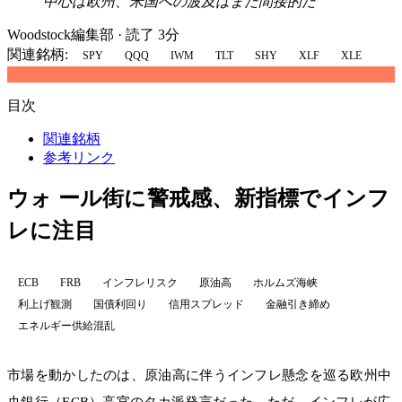
中心は欧州、米国への波及はまだ間接的だ
Woodstock編集部
·
読了 3分
関連銘柄:
SPY
QQQ
IWM
TLT
SHY
XLF
XLE
目次
関連銘柄
参考リンク
ウォ ール街に警戒感、新指標でインフ
レに注目
ECB
FRB
インフレリスク
原油高
ホルムズ海峡
利上げ観測
国債利回り
信用スプレッド
金融引き締め
エネルギー供給混乱
市場を動かしたのは、原油高に伴うインフレ懸念を巡る欧州中
央銀行（ECB）高官のタカ派発言だった。ただ、インフレが広