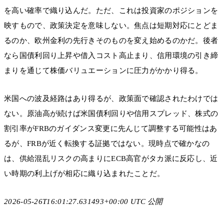
を高い確率で織り込んだ。ただ、これは投資家のポジションを
映すもので、政策決定を意味しない。焦点は短期対応にとどま
るのか、欧州金利の先行きそのものを変え始めるのかだ。後者
なら国債利回り上昇や借入コスト高止まり、信用環境の引き締
まりを通じて株価バリュエーションに圧力がかかり得る。
米国への波及経路はあり得るが、政策面で確認されたわけでは
ない。原油高が続けば米国債利回りや信用スプレッド、株式の
割引率がFRBのガイダンス変更に先んじて調整する可能性はあ
るが、FRBが近く転換する証拠ではない。現時点で確かなの
は、供給混乱リスクの高まりにECB高官がタカ派に反応し、近
い時期の利上げが相応に織り込まれたことだ。
2026-05-26T16:01:27.631493+00:00 UTC 公開