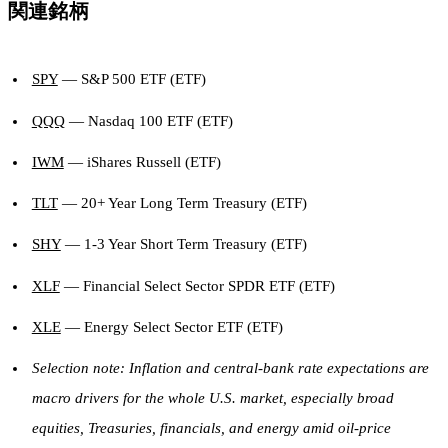
関連銘柄
SPY
— S&P 500 ETF (ETF)
QQQ
— Nasdaq 100 ETF (ETF)
IWM
— iShares Russell (ETF)
TLT
— 20+ Year Long Term Treasury (ETF)
SHY
— 1-3 Year Short Term Treasury (ETF)
XLF
— Financial Select Sector SPDR ETF (ETF)
XLE
— Energy Select Sector ETF (ETF)
Selection note: Inflation and central-bank rate expectations are
macro drivers for the whole U.S. market, especially broad
equities, Treasuries, financials, and energy amid oil-price