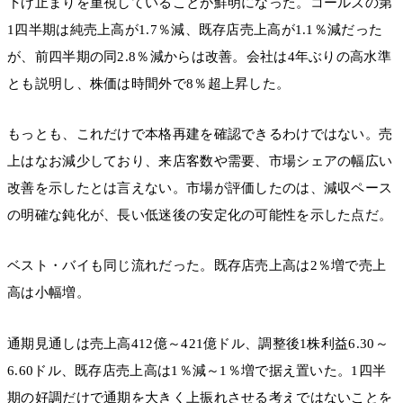
下げ止まりを重視していることが鮮明になった。コールズの第
1四半期は純売上高が1.7％減、既存店売上高が1.1％減だった
が、前四半期の同2.8％減からは改善。会社は4年ぶりの高水準
とも説明し、株価は時間外で8％超上昇した。
もっとも、これだけで本格再建を確認できるわけではない。売
上はなお減少しており、来店客数や需要、市場シェアの幅広い
改善を示したとは言えない。市場が評価したのは、減収ペース
の明確な鈍化が、長い低迷後の安定化の可能性を示した点だ。
ベスト・バイも同じ流れだった。既存店売上高は2％増で売上
高は小幅増。
通期見通しは売上高412億～421億ドル、調整後1株利益6.30～
6.60ドル、既存店売上高は1％減～1％増で据え置いた。1四半
期の好調だけで通期を大きく上振れさせる考えではないことを