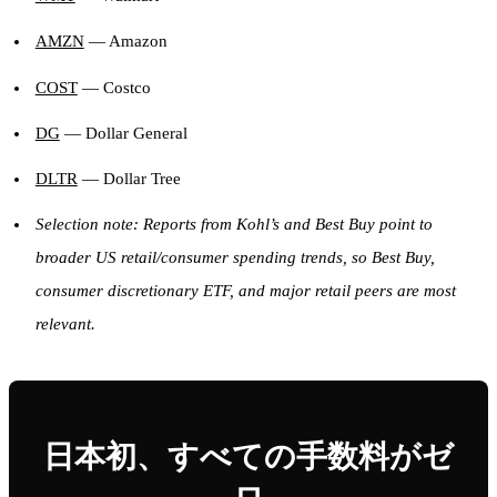
AMZN
— Amazon
COST
— Costco
DG
— Dollar General
DLTR
— Dollar Tree
Selection note: Reports from Kohl’s and Best Buy point to
broader US retail/consumer spending trends, so Best Buy,
consumer discretionary ETF, and major retail peers are most
relevant.
日本初、すべての手数料がゼ