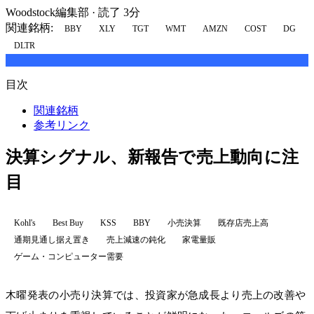
Woodstock編集部
·
読了 3分
関連銘柄:
BBY
XLY
TGT
WMT
AMZN
COST
DG
DLTR
目次
関連銘柄
参考リンク
決算シグナル、新報告で売上動向に注
目
Kohl's
Best Buy
KSS
BBY
小売決算
既存店売上高
通期見通し据え置き
売上減速の鈍化
家電量販
ゲーム・コンピューター需要
木曜発表の小売り決算では、投資家が急成長より売上の改善や