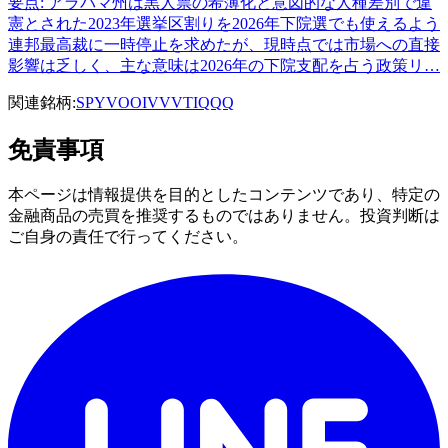
要点: アラバマ州は黒人票の希薄化と意図的な人種差別で違
憲とされた2023年選挙区割りを2026年下院選でも使えるよう
連邦最高裁に一時停止を求めたが、現時点では市場への直接
影響は乏しく、主な意味は2026年の下院支配を占う政策リ…
関連銘柄:
SPY
VOO
IVV
VTI
QQQ
免責事項
本ページは情報提供を目的としたコンテンツであり、特定の
金融商品の売買を推奨するものではありません。投資判断は
ご自身の責任で行ってください。