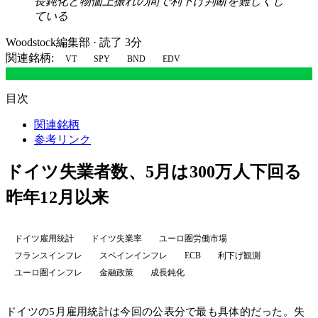
長鈍化と物価上振れの間で利下げ判断を難しくし
ている
Woodstock編集部
·
読了 3分
関連銘柄:
VT
SPY
BND
EDV
目次
関連銘柄
参考リンク
ドイツ失業者数、5月は300万人下回る
昨年12月以来
ドイツ雇用統計
ドイツ失業率
ユーロ圏労働市場
フランスインフレ
スペインインフレ
ECB
利下げ観測
ユーロ圏インフレ
金融政策
成長鈍化
ドイツの5月雇用統計は今回の公表分で最も具体的だった。失