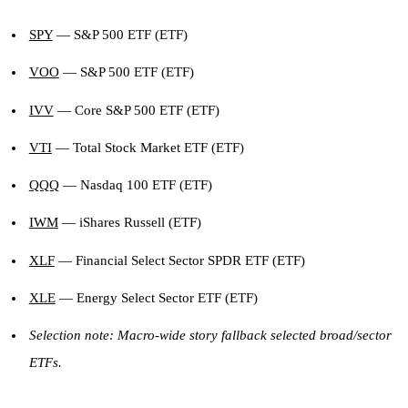
SPY
— S&P 500 ETF (ETF)
VOO
— S&P 500 ETF (ETF)
IVV
— Core S&P 500 ETF (ETF)
VTI
— Total Stock Market ETF (ETF)
QQQ
— Nasdaq 100 ETF (ETF)
IWM
— iShares Russell (ETF)
XLF
— Financial Select Sector SPDR ETF (ETF)
XLE
— Energy Select Sector ETF (ETF)
Selection note: Macro-wide story fallback selected broad/sector
ETFs.