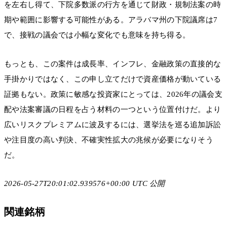
を左右し得て、下院多数派の行方を通じて財政・規制法案の時
期や範囲に影響する可能性がある。アラバマ州の下院議席は7
で、接戦の議会では小幅な変化でも意味を持ち得る。
もっとも、この案件は成長率、インフレ、金融政策の直接的な
手掛かりではなく、この申し立てだけで資産価格が動いている
証拠もない。政策に敏感な投資家にとっては、2026年の議会支
配や法案審議の日程を占う材料の一つという位置付けだ。より
広いリスクプレミアムに波及するには、選挙法を巡る追加訴訟
や注目度の高い判決、不確実性拡大の兆候が必要になりそう
だ。
2026-05-27T20:01:02.939576+00:00 UTC 公開
関連銘柄