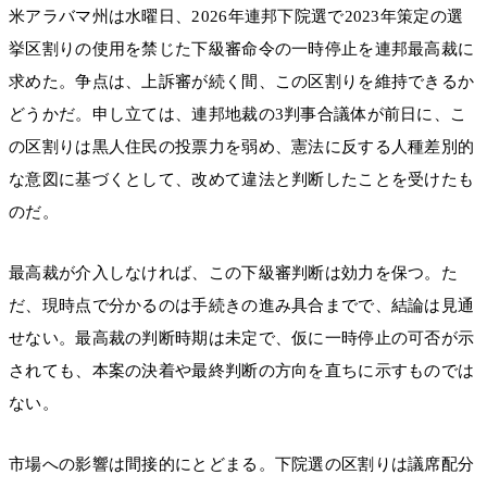
米アラバマ州は水曜日、2026年連邦下院選で2023年策定の選
挙区割りの使用を禁じた下級審命令の一時停止を連邦最高裁に
求めた。争点は、上訴審が続く間、この区割りを維持できるか
どうかだ。申し立ては、連邦地裁の3判事合議体が前日に、こ
の区割りは黒人住民の投票力を弱め、憲法に反する人種差別的
な意図に基づくとして、改めて違法と判断したことを受けたも
のだ。
最高裁が介入しなければ、この下級審判断は効力を保つ。た
だ、現時点で分かるのは手続きの進み具合までで、結論は見通
せない。最高裁の判断時期は未定で、仮に一時停止の可否が示
されても、本案の決着や最終判断の方向を直ちに示すものでは
ない。
市場への影響は間接的にとどまる。下院選の区割りは議席配分