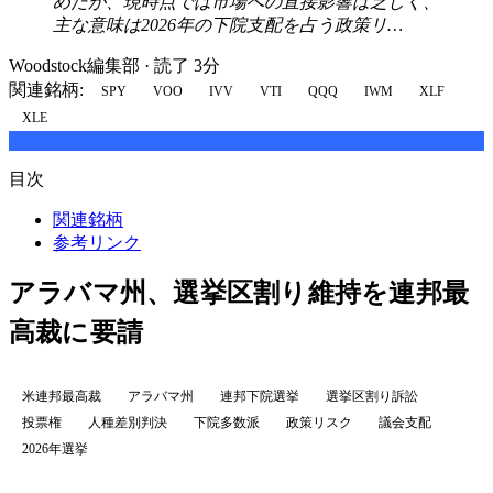
めたが、現時点では市場への直接影響は乏しく、
主な意味は2026年の下院支配を占う政策リ…
Woodstock編集部
·
読了 3分
関連銘柄:
SPY
VOO
IVV
VTI
QQQ
IWM
XLF
XLE
目次
関連銘柄
参考リンク
アラバマ州、選挙区割り維持を連邦最
高裁に要請
米連邦最高裁
アラバマ州
連邦下院選挙
選挙区割り訴訟
投票権
人種差別判決
下院多数派
政策リスク
議会支配
2026年選挙