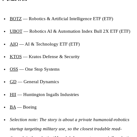
BOTZ
— Robotics & Artificial Intelligence ETF (ETF)
UBOT
— Robotics AI & Automation Index Bull 2X ETF (ETF)
AIQ
— AI & Technology ETF (ETF)
KTOS
— Kratos Defense & Security
OSS
— One Stop Systems
GD
— General Dynamics
HII
— Huntington Ingalls Industries
BA
— Boeing
Selection note: The story is about a private humanoid-robotics
startup targeting military use, so the closest tradable read-