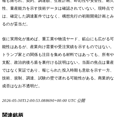
報も限られ、契約、調達額、生産計画、即応性や安全性、耐久
性、量産能力を示す技術データは確認されていない。現時点で
は、確定した調達案件ではなく、構想先行の初期開発計画とみ
るのが妥当だ。
仮に実用化が進めば、重工業や物流ヤード、鉱山にも広がる可
能性はあるが、産業向け需要や受注実績を示すものではない。
トランプ家との関係も注目を集める材料ではあっても、所有や
支配、政治的後ろ盾を裏付ける説明はない。当面の焦点は量産
ではなく実証であり、報じられた投入時期も意欲を示す一方、
技術、規制、調達、試験の壁で遅れる可能性がある。商業的な
成否はなお不透明だ。
2026-05-30T12:00:53.088690+00:00 UTC 公開
関連銘柄