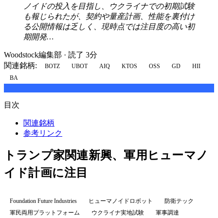
ノイドの投入を目指し、ウクライナでの初期試験
も報じられたが、契約や量産計画、性能を裏付け
る公開情報は乏しく、現時点では注目度の高い初
期開発…
Woodstock編集部
·
読了 3分
関連銘柄:
BOTZ
UBOT
AIQ
KTOS
OSS
GD
HII
BA
目次
関連銘柄
参考リンク
トランプ家関連新興、軍用ヒューマノ
イド計画に注目
Foundation Future Industries
ヒューマノイドロボット
防衛テック
軍民両用プラットフォーム
ウクライナ実地試験
軍事調達