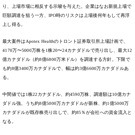
り、上場市場に相反する示唆を与えた。企業はなお新規上場で
巨額調達を狙う一方、IPO時のリスクは上場後何年もして再浮
上し得る。
最大案件はApotex Healthのトロント証券取引所上場計画で、
4170万〜5000万株を1株20〜24カナダドルで売り出し、最大12
億カナダドル（約8億6800万米ドル）を調達する方針。下限で
も約8億3400万カナダドルで、幅は約3億6600万カナダドルあ
る。
中間値では1株22カナダドル、約4590万株、調達額は10億カナ
ダドル強。うち約8億5000万カナダドルが新株、約1億5000万
カナダドルが既存株売り出しで、約85％が会社への資金流入と
なる。