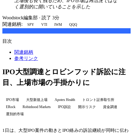
上場後も長く残るため、IPO市場は再活況ではな
く選別的に開いていることを示した
Woodstock編集部
·
読了 3分
関連銘柄:
SPY
VTI
IWM
QQQ
目次
関連銘柄
参考リンク
IPO大型調達とロビンフッド訴訟に注
目、上場市場の手掛かりに
IPO市場
大型新規上場
Apotex Health
トロント証券取引所
ERock
Robinhood Markets
IPO訴訟
開示リスク
資金調達
選別的市場
1日は、大型IPO案件の動きとIPO絡みの訴訟継続が同時に伝わ