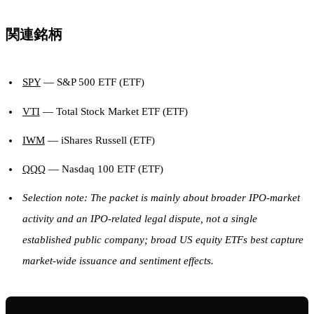
関連銘柄
SPY
— S&P 500 ETF (ETF)
VTI
— Total Stock Market ETF (ETF)
IWM
— iShares Russell (ETF)
QQQ
— Nasdaq 100 ETF (ETF)
Selection note: The packet is mainly about broader IPO-market
activity and an IPO-related legal dispute, not a single
established public company; broad US equity ETFs best capture
market-wide issuance and sentiment effects.