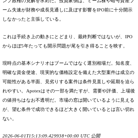
ンプ政権の見解を求めた。投資家側は、ミーム株や暗号資産ブ
ーム失速が財務や成長見通しに及ぼす影響をIPO前に十分開示
しなかったと主張している。
これは手続き上の動きにとどまり、最終判断ではないが、IPO
からほぼ5年たっても開示問題が尾を引き得ることを映す。
現時点の基本シナリオはブームではなく選別相場だ。知名度、
明確な資金使途、現実的な価格設定を備えた大型案件は成立の
可能性がある半面、見劣りする案件は条件見直しや延期を迫ら
れやすい。Apotexはその一部を満たすが、需要や評価、上場後
の値持ちはなお不透明だ。市場の窓は開いているように見える
が、望む条件で成功できるほど大きく開いているとは言い切れ
ない。
2026-06-01T15:13:09.429938+00:00 UTC 公開