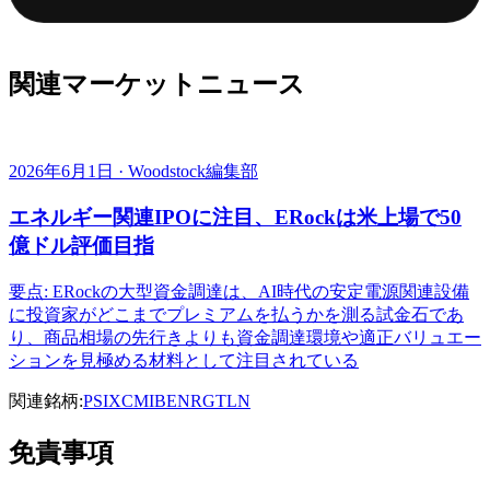
関連マーケットニュース
2026年6月1日 · Woodstock編集部
エネルギー関連IPOに注目、ERockは米上場で50
億ドル評価目指
要点: ERockの大型資金調達は、AI時代の安定電源関連設備
に投資家がどこまでプレミアムを払うかを測る試金石であ
り、商品相場の先行きよりも資金調達環境や適正バリュエー
ションを見極める材料として注目されている
関連銘柄:
PSIX
CMI
BE
NRG
TLN
免責事項