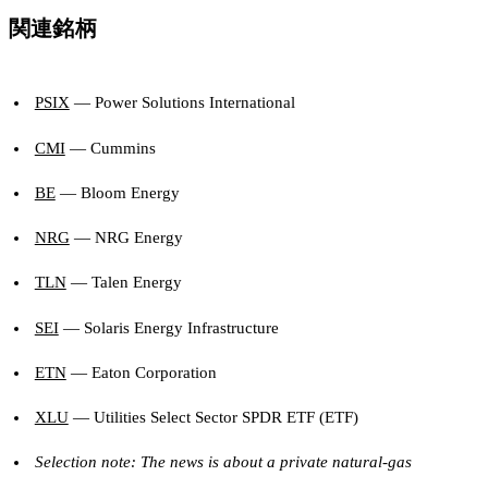
関連銘柄
PSIX
— Power Solutions International
CMI
— Cummins
BE
— Bloom Energy
NRG
— NRG Energy
TLN
— Talen Energy
SEI
— Solaris Energy Infrastructure
ETN
— Eaton Corporation
XLU
— Utilities Select Sector SPDR ETF (ETF)
Selection note: The news is about a private natural-gas