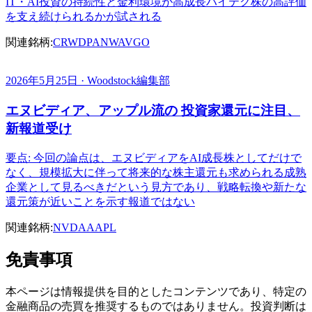
IT・AI投資の持続性と金利環境が高成長ハイテク株の高評価
を支え続けられるかが試される
関連銘柄:
CRWD
PANW
AVGO
2026年5月25日 · Woodstock編集部
エヌビディア、アップル流の 投資家還元に注目、
新報道受け
要点: 今回の論点は、エヌビディアをAI成長株としてだけで
なく、規模拡大に伴って将来的な株主還元も求められる成熟
企業として見るべきだという見方であり、戦略転換や新たな
還元策が近いことを示す報道ではない
関連銘柄:
NVDA
AAPL
免責事項
本ページは情報提供を目的としたコンテンツであり、特定の
金融商品の売買を推奨するものではありません。投資判断は