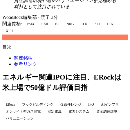
資金調達環境や適正バリュエーションを見極める
材料として注目されている
Woodstock編集部
·
読了 3分
関連銘柄:
PSIX
CMI
BE
NRG
TLN
SEI
ETN
XLU
目次
関連銘柄
参考リンク
エネルギー関連IPOに注目、ERockは
米上場で50億ドル評価目指
ERock
ブックビルディング
仮条件レンジ
IPO
AIインフラ
オンサイト型ガス発電
安定電源
電力システム
資金調達環境
バリュエーション