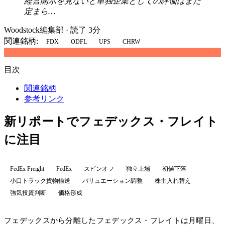
経営開示を見ないと単独企業としての評価はまだ
定まら…
Woodstock編集部
·
読了 3分
関連銘柄:
FDX
ODFL
UPS
CHRW
目次
関連銘柄
参考リンク
新リポートでフェデックス・フレイト
に注目
FedEx Freight
FedEx
スピンオフ
独立上場
初値下落
小口トラック貨物輸送
バリュエーション調整
株主入れ替え
強気投資判断
価格形成
フェデックスから分離したフェデックス・フレイトは月曜日、