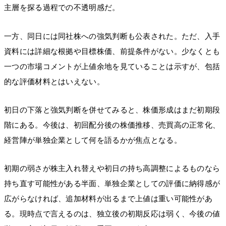
主層を探る過程での不透明感だ。
一方、同日には同社株への強気判断も公表された。ただ、入手
資料には詳細な根拠や目標株価、前提条件がない。少なくとも
一つの市場コメントが上値余地を見ていることは示すが、包括
的な評価材料とはいえない。
初日の下落と強気判断を併せてみると、株価形成はまだ初期段
階にある。今後は、初回配分後の株価推移、売買高の正常化、
経営陣が単独企業として何を語るかが焦点となる。
初期の弱さが株主入れ替えや初日の持ち高調整によるものなら
持ち直す可能性がある半面、単独企業としての評価に納得感が
広がらなければ、追加材料が出るまで上値は重い可能性があ
る。現時点で言えるのは、独立後の初期反応は弱く、今後の値