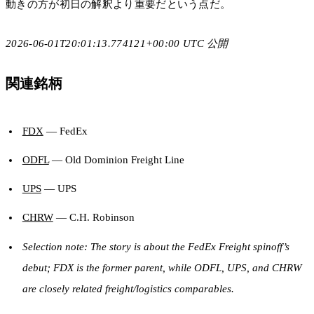
動きの方が初日の解釈より重要だという点だ。
2026-06-01T20:01:13.774121+00:00 UTC 公開
関連銘柄
FDX
— FedEx
ODFL
— Old Dominion Freight Line
UPS
— UPS
CHRW
— C.H. Robinson
Selection note: The story is about the FedEx Freight spinoff’s
debut; FDX is the former parent, while ODFL, UPS, and CHRW
are closely related freight/logistics comparables.