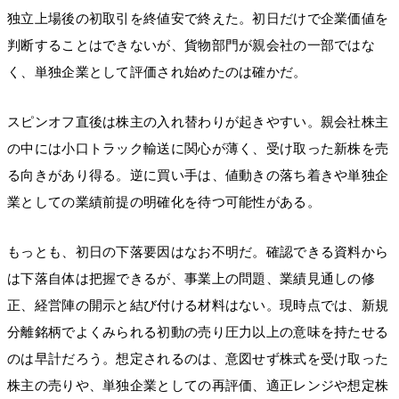
独立上場後の初取引を終値安で終えた。初日だけで企業価値を
判断することはできないが、貨物部門が親会社の一部ではな
く、単独企業として評価され始めたのは確かだ。
スピンオフ直後は株主の入れ替わりが起きやすい。親会社株主
の中には小口トラック輸送に関心が薄く、受け取った新株を売
る向きがあり得る。逆に買い手は、値動きの落ち着きや単独企
業としての業績前提の明確化を待つ可能性がある。
もっとも、初日の下落要因はなお不明だ。確認できる資料から
は下落自体は把握できるが、事業上の問題、業績見通しの修
正、経営陣の開示と結び付ける材料はない。現時点では、新規
分離銘柄でよくみられる初動の売り圧力以上の意味を持たせる
のは早計だろう。想定されるのは、意図せず株式を受け取った
株主の売りや、単独企業としての再評価、適正レンジや想定株