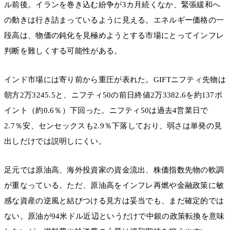
ル前後。イランを巻き込む紛争が3カ月続くなか、緊張緩和へ
の動きは行き詰まっているように見える。エネルギー価格の一
段高は、物価の鈍化を見極めようとする市場にとってインフレ
判断を難しくする可能性がある。
インド市場には寄り前から重圧が表れた。GIFTニフティ先物は
朝方2万3245.5と、ニフティ50の前日終値2万3382.6を約137ポ
イント（約0.6％）下回った。ニフティ50は過去4営業日で
2.7％安、センセックスも2.9％下落しており、弱さは単発の見
出しだけでは説明しにくい。
足元では原油高、海外投資家の資金流出、株価指数先物の軟調
が重なっている。ただ、原油高をインフレ再燃や金融政策に敏
感な資産の逆風と結びつける見方は妥当でも、まだ確定的では
ない。原油が94米ドル近辺というだけで中銀の政策転換を意味