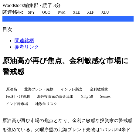
Woodstock編集部
·
読了 3分
関連銘柄:
SPY
QQQ
IWM
XLE
XLF
XLU
目次
関連銘柄
参考リンク
原油高が再び焦点、金利敏感な市場に
警戒感
原油高
北海ブレント先物
インフレ懸念
金利敏感株
Fed利下げ観測
海外投資家の資金流出
Nifty 50
Sensex
インド株市場
地政学リスク
原油高が再び市場の焦点となり、金利に敏感な投資家の警戒感
を強めている。火曜序盤の北海ブレント先物は1バレル94米ド