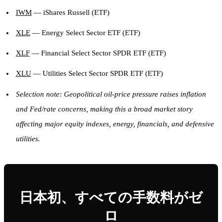
IWM
— iShares Russell (ETF)
XLE
— Energy Select Sector ETF (ETF)
XLF
— Financial Select Sector SPDR ETF (ETF)
XLU
— Utilities Select Sector SPDR ETF (ETF)
Selection note: Geopolitical oil-price pressure raises inflation
and Fed/rate concerns, making this a broad market story
affecting major equity indexes, energy, financials, and defensive
utilities.
日本初、すべての手数料がゼ
ロ