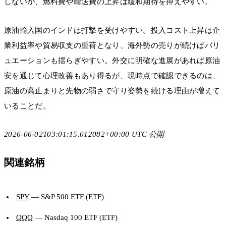
しないが、燃料費や輸送費の上昇は緩和期待を抑えやすい。
原油輸入国のインドは打撃を受けやすい。投入コスト上昇は企
業利益率や貿易収支の重荷となり、海外勢の売りが続けばバリ
ュエーションも揺らぎやすい。外交に明確な進展があれば原油
安を通じて心理改善もあり得るが、現時点で確認できるのは、
原油の高止まりと先物の弱さで守り姿勢を続ける理由が増えて
いることだ。
2026-06-02T03:01:15.012082+00:00 UTC 公開
関連銘柄
SPY
— S&P 500 ETF (ETF)
QQQ
— Nasdaq 100 ETF (ETF)