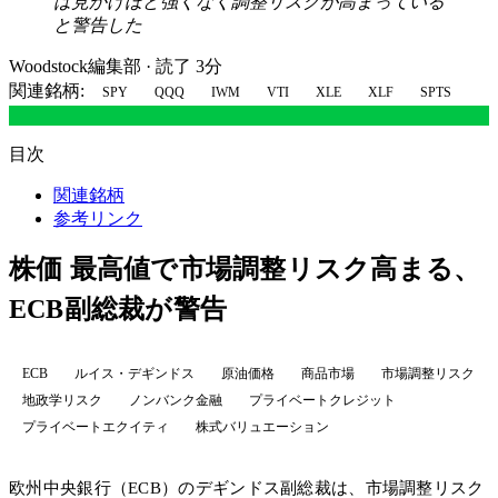
は見かけほど強くなく調整リスクが高まっている
と警告した
Woodstock編集部
·
読了 3分
関連銘柄:
SPY
QQQ
IWM
VTI
XLE
XLF
SPTS
目次
関連銘柄
参考リンク
株価 最高値で市場調整リスク高まる、
ECB副総裁が警告
ECB
ルイス・デギンドス
原油価格
商品市場
市場調整リスク
地政学リスク
ノンバンク金融
プライベートクレジット
プライベートエクイティ
株式バリュエーション
欧州中央銀行（ECB）のデギンドス副総裁は、市場調整リスク