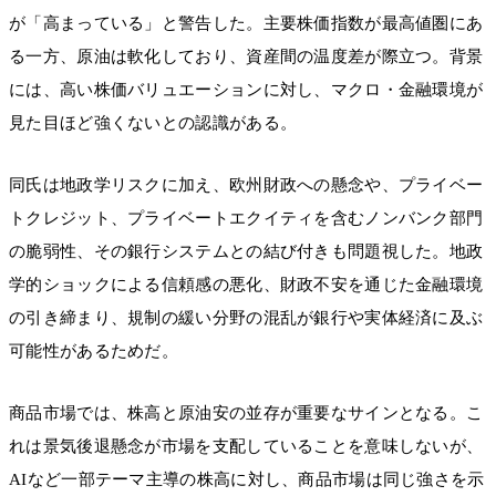
が「高まっている」と警告した。主要株価指数が最高値圏にあ
る一方、原油は軟化しており、資産間の温度差が際立つ。背景
には、高い株価バリュエーションに対し、マクロ・金融環境が
見た目ほど強くないとの認識がある。
同氏は地政学リスクに加え、欧州財政への懸念や、プライベー
トクレジット、プライベートエクイティを含むノンバンク部門
の脆弱性、その銀行システムとの結び付きも問題視した。地政
学的ショックによる信頼感の悪化、財政不安を通じた金融環境
の引き締まり、規制の緩い分野の混乱が銀行や実体経済に及ぶ
可能性があるためだ。
商品市場では、株高と原油安の並存が重要なサインとなる。こ
れは景気後退懸念が市場を支配していることを意味しないが、
AIなど一部テーマ主導の株高に対し、商品市場は同じ強さを示