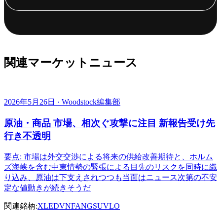
関連マーケットニュース
2026年5月26日 · Woodstock編集部
原油・商品 市場、相次ぐ攻撃に注目 新報告受け先
行き不透明
要点: 市場は外交交渉による将来の供給改善期待と、ホルム
ズ海峡を含む中東情勢の緊張による目先のリスクを同時に織
り込み、原油は下支えされつつも当面はニュース次第の不安
定な値動きが続きそうだ
関連銘柄:
XLE
DVN
FANG
SU
VLO