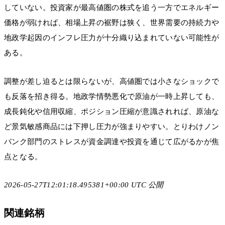
していない。投資家が最高値圏の株式を追う一方でエネルギー
価格が弱ければ、相場上昇の裾野は狭く、世界需要の持続力や
地政学起因のインフレ圧力が十分織り込まれていない可能性が
ある。
調整が差し迫るとは限らないが、高値圏では小さなショックで
も反落を招き得る。地政学情勢悪化で原油が一時上昇しても、
成長鈍化や信用収縮、ポジション圧縮が意識されれば、原油な
ど景気敏感商品には下押し圧力が強まりやすい。とりわけノン
バンク部門のストレスが資金調達や投資を通じて広がるかが焦
点となる。
2026-05-27T12:01:18.495381+00:00 UTC 公開
関連銘柄