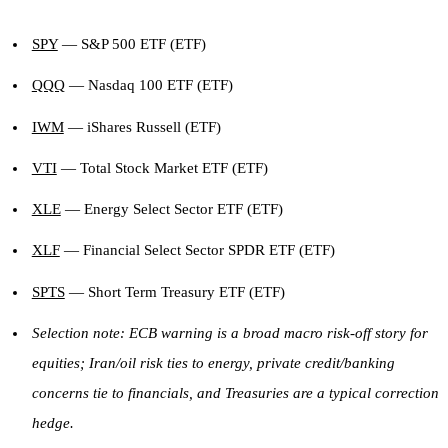
SPY
— S&P 500 ETF (ETF)
QQQ
— Nasdaq 100 ETF (ETF)
IWM
— iShares Russell (ETF)
VTI
— Total Stock Market ETF (ETF)
XLE
— Energy Select Sector ETF (ETF)
XLF
— Financial Select Sector SPDR ETF (ETF)
SPTS
— Short Term Treasury ETF (ETF)
Selection note: ECB warning is a broad macro risk-off story for
equities; Iran/oil risk ties to energy, private credit/banking
concerns tie to financials, and Treasuries are a typical correction
hedge.