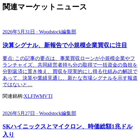
関連マーケットニュース
2026年5月31日 · Woodstock編集部
決算シグナル、新報告で小規模企業買収に注目
要点: この記事の要点は、事業買収ローンが小規模企業やフ
ランチャイズ、共同経営者持ち分の取得で一括資金の負担を
分割返済に置き換え、買収を現実的にし得る仕組みの解説で
あって、決算や業績見通し、新たな市場シグナルを示す報道
ではないと…
関連銘柄:
XLF
IWM
VTI
2026年5月27日 · Woodstock編集部
SKハイニックスとマイクロン、時価総額1兆ドル
入り