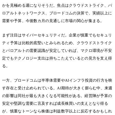
かを見極める週になりそうだ。焦点はクラウドストライク、パ
ロアルトネットワークス、ブロードコムの決算で、実績以上に
需要や予算、今後数カ月の見通しに市場の関心が集まる。
まず注目はサイバーセキュリティだ。企業が慎重でもセキュリ
ティ予算は比較的底堅いとみられるため、クラウドストライク
とパロアルトの需要認識が安定していれば、マクロ環境が不安
定でもテクノロジー支出は持ちこたえているとの見方を支え得
る。
一方、ブロードコムは半導体需要やAIインフラ投資の行方を映
す存在と受け止められている。AI期待が大きく膨らむ中、来週
の影響は同社が最も大きくなる可能性がある。経営陣が予算の
安定や堅調な需要に言及すれば成長株買いの支えとなり得る
が、慎重なトーンなら株価は利益数字以上に反応するかもしれ