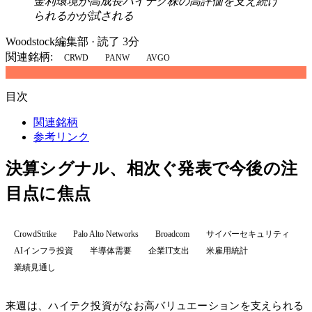
金利環境が高成長ハイテク株の高評価を支え続け
られるかが試される
Woodstock編集部
·
読了 3分
関連銘柄:
CRWD
PANW
AVGO
目次
関連銘柄
参考リンク
決算シグナル、相次ぐ発表で今後の注
目点に焦点
CrowdStrike
Palo Alto Networks
Broadcom
サイバーセキュリティ
AIインフラ投資
半導体需要
企業IT支出
米雇用統計
業績見通し
来週は、ハイテク投資がなお高バリュエーションを支えられる