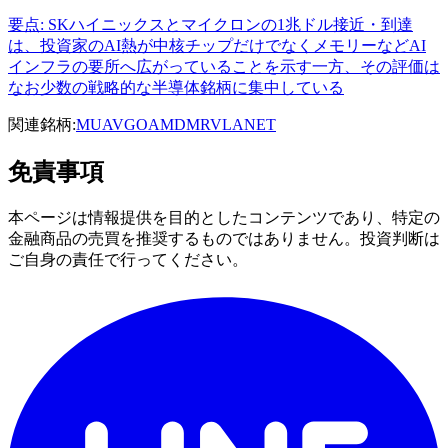
要点: SKハイニックスとマイクロンの1兆ドル接近・到達
は、投資家のAI熱が中核チップだけでなくメモリーなどAI
インフラの要所へ広がっていることを示す一方、その評価は
なお少数の戦略的な半導体銘柄に集中している
関連銘柄:
MU
AVGO
AMD
MRVL
ANET
免責事項
本ページは情報提供を目的としたコンテンツであり、特定の
金融商品の売買を推奨するものではありません。投資判断は
ご自身の責任で行ってください。