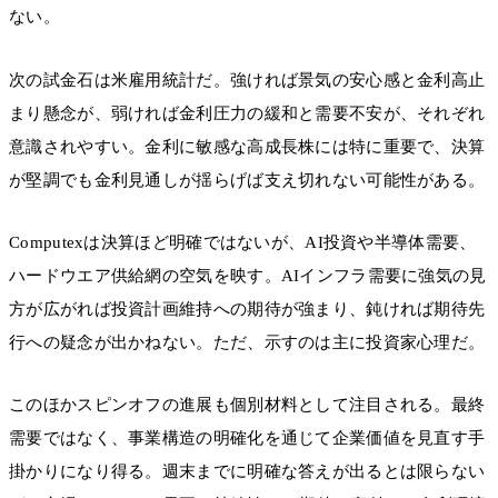
ない。
次の試金石は米雇用統計だ。強ければ景気の安心感と金利高止
まり懸念が、弱ければ金利圧力の緩和と需要不安が、それぞれ
意識されやすい。金利に敏感な高成長株には特に重要で、決算
が堅調でも金利見通しが揺らげば支え切れない可能性がある。
Computexは決算ほど明確ではないが、AI投資や半導体需要、
ハードウエア供給網の空気を映す。AIインフラ需要に強気の見
方が広がれば投資計画維持への期待が強まり、鈍ければ期待先
行への疑念が出かねない。ただ、示すのは主に投資家心理だ。
このほかスピンオフの進展も個別材料として注目される。最終
需要ではなく、事業構造の明確化を通じて企業価値を見直す手
掛かりになり得る。週末までに明確な答えが出るとは限らない