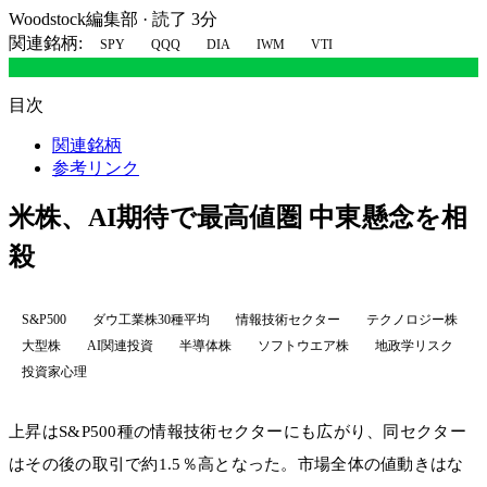
Woodstock編集部
·
読了 3分
関連銘柄:
SPY
QQQ
DIA
IWM
VTI
目次
関連銘柄
参考リンク
米株、AI期待で最高値圏 中東懸念を相
殺
S&P500
ダウ工業株30種平均
情報技術セクター
テクノロジー株
大型株
AI関連投資
半導体株
ソフトウエア株
地政学リスク
投資家心理
上昇はS&P500種の情報技術セクターにも広がり、同セクター
はその後の取引で約1.5％高となった。市場全体の値動きはな