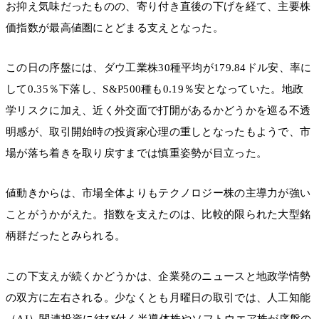
お抑え気味だったものの、寄り付き直後の下げを経て、主要株
価指数が最高値圏にとどまる支えとなった。
この日の序盤には、ダウ工業株30種平均が179.84ドル安、率に
して0.35％下落し、S&P500種も0.19％安となっていた。地政
学リスクに加え、近く外交面で打開があるかどうかを巡る不透
明感が、取引開始時の投資家心理の重しとなったもようで、市
場が落ち着きを取り戻すまでは慎重姿勢が目立った。
値動きからは、市場全体よりもテクノロジー株の主導力が強い
ことがうかがえた。指数を支えたのは、比較的限られた大型銘
柄群だったとみられる。
この下支えが続くかどうかは、企業発のニュースと地政学情勢
の双方に左右される。少なくとも月曜日の取引では、人工知能
（AI）関連投資に結び付く半導体株やソフトウエア株が序盤の