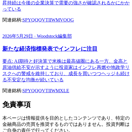
昇持続は今後の企業決算で需要の強さが確認されるかにかか
っている
関連銘柄:
SPY
QQQ
VTI
IWM
VOOG
2026年5月29日 · Woodstock編集部
新たな経済指標発表でインフレに注目
要点: AI期待と好決算で米株は最高値圏にある一方、金高と
原油供給不安が示すように投資家はインフレ再燃や地政学リ
スクへの警戒を維持しており、成長を買いつつヘッジも続け
る不安定な均衡が続いている
関連銘柄:
SPY
QQQ
VTI
IWM
XLE
免責事項
本ページは情報提供を目的としたコンテンツであり、特定の
金融商品の売買を推奨するものではありません。投資判断は
ご自身の責任で行ってください。