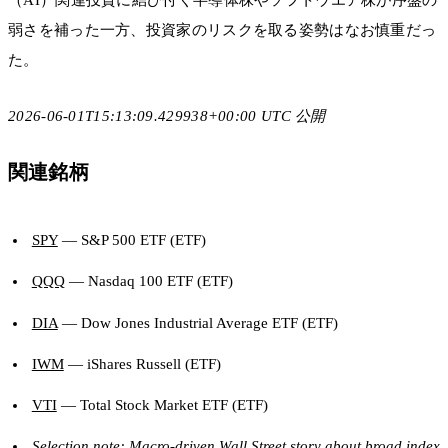
弱さを補った一方、投資家のリスクを取る姿勢はなお慎重だっ
た。
2026-06-01T15:13:09.429938+00:00 UTC 公開
関連銘柄
SPY
— S&P 500 ETF (ETF)
QQQ
— Nasdaq 100 ETF (ETF)
DIA
— Dow Jones Industrial Average ETF (ETF)
IWM
— iShares Russell (ETF)
VTI
— Total Stock Market ETF (ETF)
Selection note: Macro-driven Wall Street story about broad index