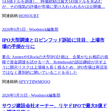
14.6億ドルを調達し、時価総額は最大143億ドルを見込む
が、その強気の評価が市場に受け入れられるかは公開価…
関連銘柄:
HON
QUBT
2026年6月1日 · Woodstock編集部
IPO大型調達とロビンフッド訴訟に注目、上場市
場の手掛かりに
要点: ApotexやERockの大型IPO計画は、企業がなお相応の規
模で資金調達を試せる一方、Robinhoodの訴訟継続が示すよ
うに開示リスクは上場後も長く残るため、IPO市場は再活況
ではなく選別的に開いていることを示した
関連銘柄:
SPY
VTI
IWM
QQQ
2026年5月31日 · Woodstock編集部
サウジ建設会社オーナー、リヤドIPOで最大8億ド