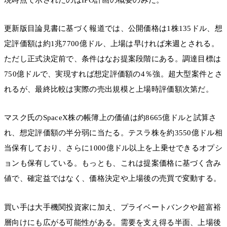
更新版目論見書に基づく報道では、公開価格は1株135ドル、想
定評価額は約1兆7700億ドル、上場は早ければ来週とされる。
ただし正式決定前で、条件はなお提案段階にある。調達目標は
750億ドルで、実現すれば想定評価額の4％強。超大型案件とさ
れるが、最終比較は実際の売出規模と上場時評価額次第だ。
マスク氏のSpaceX株の帳簿上の価値は約8665億ドルと試算さ
れ、想定評価額の半分弱に当たる。テスラ株を約3550億ドル相
当保有しており、さらに1000億ドル以上を上乗せできるオプシ
ョンも保有している。もっとも、これは提案価格に基づく含み
値で、確定益ではなく、価格決定や上場後の売買で変動する。
買い手は大手機関投資家に加え、プライベートバンクや超富裕
層向けにも広がる可能性がある。需要を支え得る半面、上場後