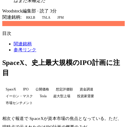
はまだ未確定だ
Woodstock編集部
·
読了 3分
関連銘柄:
RKLB
TSLA
JPM
目次
関連銘柄
参考リンク
SpaceX、史上最大規模のIPO計画に注
目
SpaceX
IPO
公開価格
想定評価額
資金調達
イーロン・マスク
Tesla
超大型上場
投資家需要
市場センチメント
相次ぐ報道で SpaceXが資本市場の焦点となっている。ただ、
現時点で示されたのはIPO計画の概要のみだ。