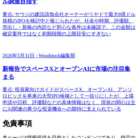
ル調達目指す
要点: サウジの建設請負会社オーナーがリヤドで最大8億ドル
規模のIPOを検討中と報じられたが、社名や時期、評価額、
売出し・新株の内訳など肝心な条件は未確認で、この金額は
確定案件ではなく初期段階の上限目安にすぎない
2026年5月31日 · Woodstock編集部
新報告でスペースXとオープンAIに市場の注目集
まる
要点: 投資家向けガイドがスペースX、オープンAI、アンソ
ロピックを将来の大型IPO候補として一括りにしたが、上場
申請や日程、評価額などの具体情報はなく、現状の関心は主
にAI関連の希少な投資機会への期待に支えられている
免責事項
本ページは情報提供を目的としたコンテンツであり、特定の