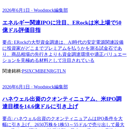
2026年6月1日 · Woodstock編集部
エネルギー関連IPOに注目、ERockは米上場で50
億ドル評価目指
要点: ERockの大型資金調達は、AI時代の安定電源関連設備
に投資家がどこまでプレミアムを払うかを測る試金石であ
り、商品相場の先行きよりも資金調達環境や適正バリュエー
ションを見極める材料として注目されている
関連銘柄:
PSIX
CMI
BE
NRG
TLN
2026年6月1日 · Woodstock編集部
ハネウェル出資のクオンティニュアム、米IPO調
達目標を14.6億ドルに引き上げ
要点: ハネウェル出資のクオンティニュアムはIPO条件を大
幅に引き上げ、2650万株を1株53～55ドルで売り出して最大