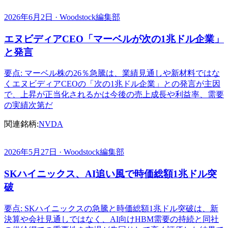
2026年6月2日 · Woodstock編集部
エヌビディアCEO「マーベルが次の1兆ドル企業」
と発言
要点: マーベル株の26％急騰は、業績見通しや新材料ではな
くエヌビディアCEOの「次の1兆ドル企業」との発言が主因
で、上昇が正当化されるかは今後の売上成長や利益率、需要
の実績次第だ
関連銘柄:
NVDA
2026年5月27日 · Woodstock編集部
SKハイニックス、AI追い風で時価総額1兆ドル突
破
要点: SKハイニックスの急騰と時価総額1兆ドル突破は、新
決算や会社見通しではなく、AI向けHBM需要の持続と同社