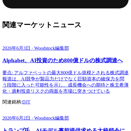
関連マーケットニュース
2026年6月3日 · Woodstock編集部
Alphabet、AI投資のため800億ドルの株式調達へ
要点: アルファベットの最大800億ドル規模とされる株式調達
報道は、AI競争が製品力だけでなく巨額資本の確保力を問
う段階に入った可能性を示し、成長機会への期待と株主希薄
化・過剰投資リスクの両面を市場に突きつけている
関連銘柄:
DJT
2026年6月2日 · Woodstock編集部
トランプ氏、AIモデル事前提供求める大統領令に