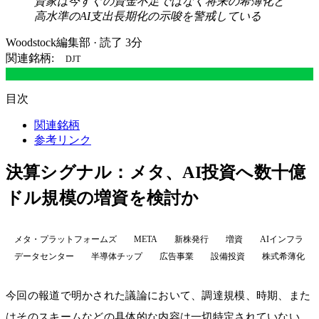
資家は今すぐの資金不足ではなく将来の希薄化と
高水準のAI支出長期化の示唆を警戒している
Woodstock編集部
·
読了 3分
関連銘柄:
DJT
目次
関連銘柄
参考リンク
決算シグナル：メタ、AI投資へ数十億
ドル規模の増資を検討か
メタ・プラットフォームズ
META
新株発行
増資
AIインフラ
データセンター
半導体チップ
広告事業
設備投資
株式希薄化
今回の報道で明かされた議論において、調達規模、時期、また
はそのスキームなどの具体的な内容は一切特定されていない。