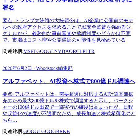
署名
要点: トランプ大統領の大統領令は、AI企業に公開前のモデ
ルへの政府アクセスを求めることでAI安全監督を強めるシ
グナルだが、義務的な事前審査や承認制度かどうかは不明
で、市場はコスト増や公開遅延の可能性を見極めている
関連銘柄:
MSFT
GOOGL
NVDA
ORCL
PLTR
2026年6月2日 · Woodstock編集部
アルファベット、AI投資へ株式で800億ドル調達へ
要点: アルファベットは、需要超過に対応するAI計算基盤拡
充のため最大800億ドルを株式で調達すると示し、バークシ
ャーの100億ドル出資で一部実行の確度は高まったが、日程
や収益化の速度が不透明なため、成長加速と株式希薄化のど
ちら…
関連銘柄:
GOOGL
GOOG
BRKB