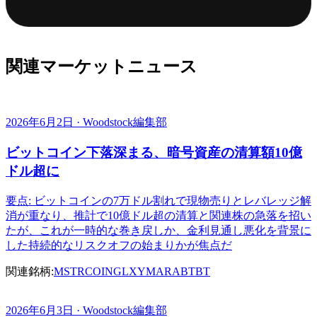
関連マーケットニュース
2026年6月2日 · Woodstock編集部
ビットコイン下落深まる、暗号資産の清算額10億
ドル超に
要点: ビットコインの7万ドル割れで現物売りとレバレッジ解
消が重なり、推計で10億ドル超の清算と関連株の急落を招い
たが、これが一時的な巻き戻しか、金利見通し悪化を背景に
した持続的なリスクオフの始まりかが焦点だ
関連銘柄:
MSTR
COIN
GLXY
MARA
BTBT
2026年6月3日 · Woodstock編集部