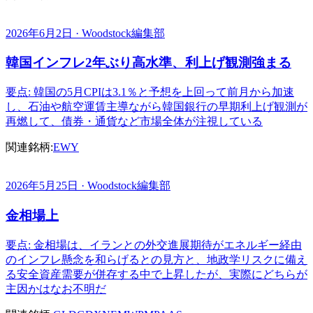
2026年6月2日 · Woodstock編集部
韓国インフレ2年ぶり高水準、利上げ観測強まる
要点: 韓国の5月CPIは3.1％と予想を上回って前月から加速
し、石油や航空運賃主導ながら韓国銀行の早期利上げ観測が
再燃して、債券・通貨など市場全体が注視している
関連銘柄:
EWY
2026年5月25日 · Woodstock編集部
金相場上
要点: 金相場は、イランとの外交進展期待がエネルギー経由
のインフレ懸念を和らげるとの見方と、地政学リスクに備え
る安全資産需要が併存する中で上昇したが、実際にどちらが
主因かはなお不明だ