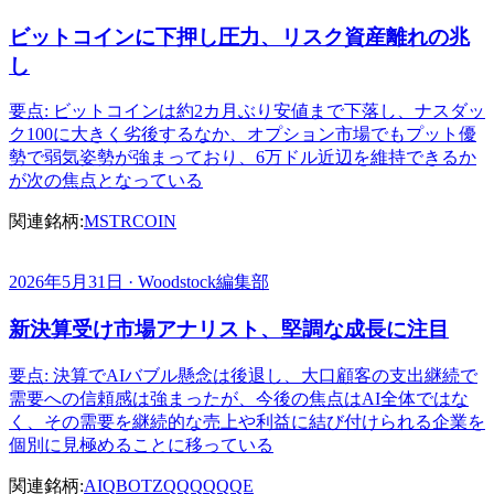
ビットコインに下押し圧力、リスク資産離れの兆
し
要点: ビットコインは約2カ月ぶり安値まで下落し、ナスダッ
ク100に大きく劣後するなか、オプション市場でもプット優
勢で弱気姿勢が強まっており、6万ドル近辺を維持できるか
が次の焦点となっている
関連銘柄:
MSTR
COIN
2026年5月31日 · Woodstock編集部
新決算受け市場アナリスト、堅調な成長に注目
要点: 決算でAIバブル懸念は後退し、大口顧客の支出継続で
需要への信頼感は強まったが、今後の焦点はAI全体ではな
く、その需要を継続的な売上や利益に結び付けられる企業を
個別に見極めることに移っている
関連銘柄:
AIQ
BOTZ
QQQ
QQQE