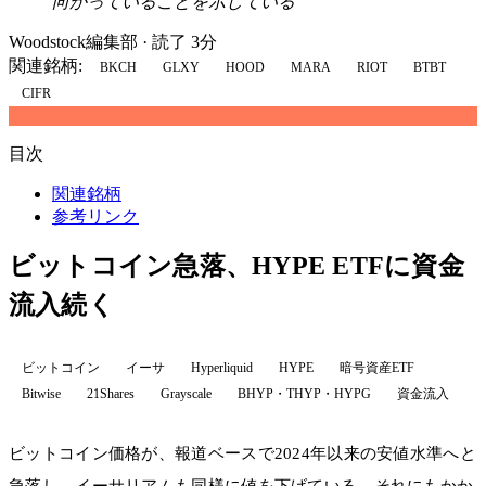
向かっていることを示している
Woodstock編集部
·
読了 3分
関連銘柄:
BKCH
GLXY
HOOD
MARA
RIOT
BTBT
CIFR
目次
関連銘柄
参考リンク
ビットコイン急落、HYPE ETFに資金
流入続く
ビットコイン
イーサ
Hyperliquid
HYPE
暗号資産ETF
Bitwise
21Shares
Grayscale
BHYP・THYP・HYPG
資金流入
ビットコイン価格が、報道ベースで2024年以来の安値水準へと
急落し、イーサリアムも同様に値を下げている。それにもかか