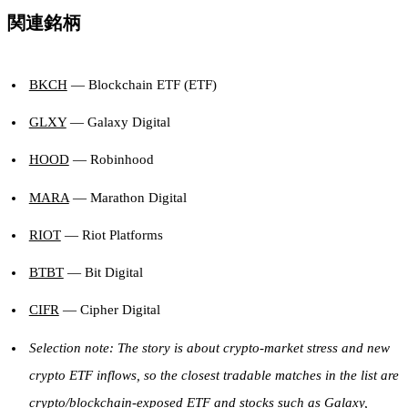
関連銘柄
BKCH
— Blockchain ETF (ETF)
GLXY
— Galaxy Digital
HOOD
— Robinhood
MARA
— Marathon Digital
RIOT
— Riot Platforms
BTBT
— Bit Digital
CIFR
— Cipher Digital
Selection note: The story is about crypto-market stress and new
crypto ETF inflows, so the closest tradable matches in the list are
crypto/blockchain-exposed ETF and stocks such as Galaxy,