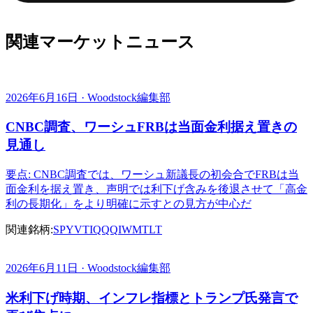
関連マーケットニュース
2026年6月16日 · Woodstock編集部
CNBC調査、ワーシュFRBは当面金利据え置きの
見通し
要点: CNBC調査では、ワーシュ新議長の初会合でFRBは当
面金利を据え置き、声明では利下げ含みを後退させて「高金
利の長期化」をより明確に示すとの見方が中心だ
関連銘柄:
SPY
VTI
QQQ
IWM
TLT
2026年6月11日 · Woodstock編集部
米利下げ時期、インフレ指標とトランプ氏発言で