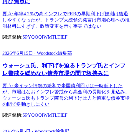
再び焦点に
要点: 年率4.2％の高インフレでFRBの早期利下げ観測は後退
しやすくなったが、トランプ大統領の発言は市場心理への推
測材料にすぎず、政策変更を示す事実ではない
関連銘柄:
SPY
QQQ
IWM
TLT
IEF
2026年6月15日 · Woodstock編集部
ウォーシュ氏、利下げを迫るトランプ氏とインフ
レ警戒を緩めない債券市場の間で板挟みに
要点: 米イラン情勢の緩和で米国債利回りは一時低下した
が、市場はなおインフレ警戒から高金利の長期化を見込み、
ウォーシュ氏もトランプ陣営の利下げ圧力と慎重な債券市場
の間で身動きしにくい
関連銘柄:
SPY
QQQ
IWM
TLT
IEF
2026年6月5日 · Woodstock編集部