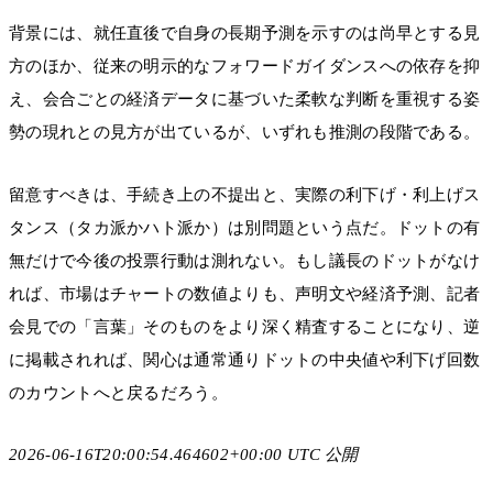
背景には、就任直後で自身の長期予測を示すのは尚早とする見
方のほか、従来の明示的なフォワードガイダンスへの依存を抑
え、会合ごとの経済データに基づいた柔軟な判断を重視する姿
勢の現れとの見方が出ているが、いずれも推測の段階である。
留意すべきは、手続き上の不提出と、実際の利下げ・利上げス
タンス（タカ派かハト派か）は別問題という点だ。ドットの有
無だけで今後の投票行動は測れない。もし議長のドットがなけ
れば、市場はチャートの数値よりも、声明文や経済予測、記者
会見での「言葉」そのものをより深く精査することになり、逆
に掲載されれば、関心は通常通りドットの中央値や利下げ回数
のカウントへと戻るだろう。
2026-06-16T20:00:54.464602+00:00 UTC 公開