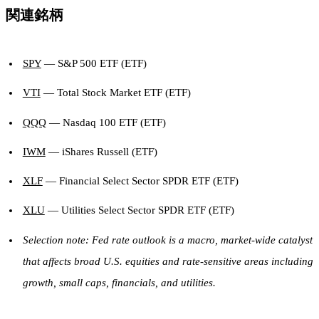
関連銘柄
SPY
— S&P 500 ETF (ETF)
VTI
— Total Stock Market ETF (ETF)
QQQ
— Nasdaq 100 ETF (ETF)
IWM
— iShares Russell (ETF)
XLF
— Financial Select Sector SPDR ETF (ETF)
XLU
— Utilities Select Sector SPDR ETF (ETF)
Selection note: Fed rate outlook is a macro, market-wide catalyst
that affects broad U.S. equities and rate-sensitive areas including
growth, small caps, financials, and utilities.