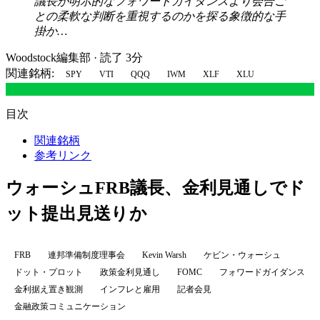
議長が明示的なフォワードガイダンスより会合ご
との柔軟な判断を重視するのかを探る象徴的な手
掛か…
Woodstock編集部
·
読了 3分
関連銘柄:
SPY
VTI
QQQ
IWM
XLF
XLU
目次
関連銘柄
参考リンク
ウォーシュFRB議長、金利見通しでド
ット提出見送りか
FRB
連邦準備制度理事会
Kevin Warsh
ケビン・ウォーシュ
ドット・プロット
政策金利見通し
FOMC
フォワードガイダンス
金利据え置き観測
インフレと雇用
記者会見
金融政策コミュニケーション