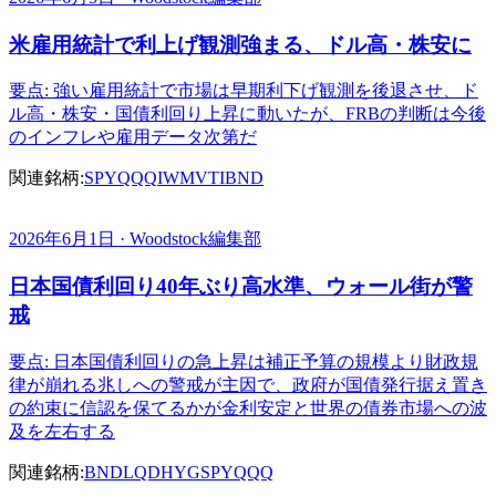
米雇用統計で利上げ観測強まる、ドル高・株安に
要点: 強い雇用統計で市場は早期利下げ観測を後退させ、ド
ル高・株安・国債利回り上昇に動いたが、FRBの判断は今後
のインフレや雇用データ次第だ
関連銘柄:
SPY
QQQ
IWM
VTI
BND
2026年6月1日 · Woodstock編集部
日本国債利回り40年ぶり高水準、ウォール街が警
戒
要点: 日本国債利回りの急上昇は補正予算の規模より財政規
律が崩れる兆しへの警戒が主因で、政府が国債発行据え置き
の約束に信認を保てるかが金利安定と世界の債券市場への波
及を左右する
関連銘柄:
BND
LQD
HYG
SPY
QQQ