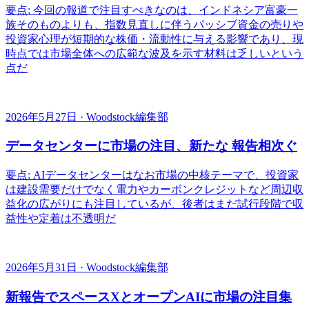
要点: 今回の報道で注目すべきなのは、インドネシア富豪一
族そのものよりも、指数見直しに伴うパッシブ資金の売りや
投資家心理が短期的な株価・流動性に与える影響であり、現
時点では市場全体への広範な波及を示す材料は乏しいという
点だ
2026年5月27日 · Woodstock編集部
データセンターに市場の注目、新たな 報告相次ぐ
要点: AIデータセンターはなお市場の中核テーマで、投資家
は建設需要だけでなく電力やカーボンクレジットなど周辺収
益化の広がりにも注目しているが、後者はまだ試行段階で収
益性や定着は不透明だ
2026年5月31日 · Woodstock編集部
新報告でスペースXとオープンAIに市場の注目集