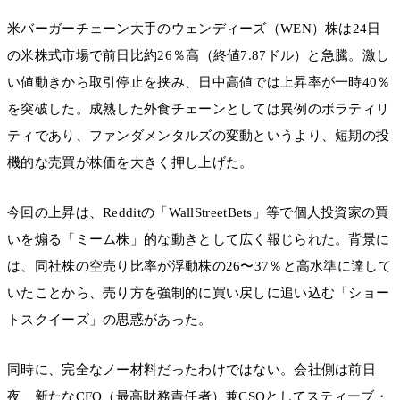
米バーガーチェーン大手のウェンディーズ（WEN）株は24日
の米株式市場で前日比約26％高（終値7.87ドル）と急騰。激し
い値動きから取引停止を挟み、日中高値では上昇率が一時40％
を突破した。成熟した外食チェーンとしては異例のボラティリ
ティであり、ファンダメンタルズの変動というより、短期の投
機的な売買が株価を大きく押し上げた。
今回の上昇は、Redditの「WallStreetBets」等で個人投資家の買
いを煽る「ミーム株」的な動きとして広く報じられた。背景に
は、同社株の空売り比率が浮動株の26〜37％と高水準に達して
いたことから、売り方を強制的に買い戻しに追い込む「ショー
トスクイーズ」の思惑があった。
同時に、完全なノー材料だったわけではない。会社側は前日
夜、新たなCFO（最高財務責任者）兼CSOとしてスティーブ・