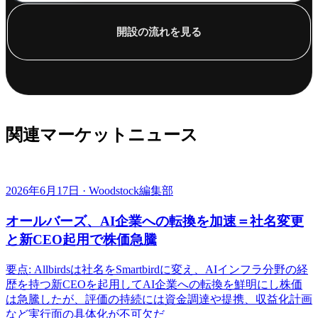
開設の流れを見る
関連マーケットニュース
2026年6月17日 · Woodstock編集部
オールバーズ、AI企業への転換を加速＝社名変更
と新CEO起用で株価急騰
要点: Allbirdsは社名をSmartbirdに変え、AIインフラ分野の経
歴を持つ新CEOを起用してAI企業への転換を鮮明にし株価
は急騰したが、評価の持続には資金調達や提携、収益化計画
など実行面の具体化が不可欠だ