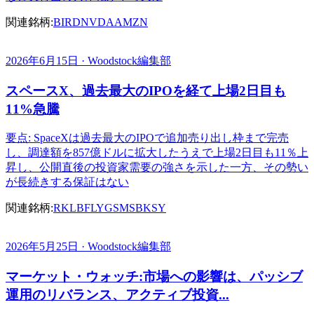
関連銘柄:
BIRD
NVDA
AMZN
2026年6月15日 · Woodstock編集部
スペースX、過去最大のIPOを経て上場2日目も
11%急騰
要点: SpaceXは過去最大のIPOで追加売り出し枠まで完売
し、調達額を857億ドルに拡大したうえで上場2日目も11％上
昇し、公開直後の投資家需要の強さを示した一方、その勢い
が長続きする保証はない
関連銘柄:
RKLB
FLY
GS
MS
BKSY
2026年5月25日 · Woodstock編集部
マーケット・ウォッチ:市場への影響は、パッシブ
運用のリバランス、アクティブ投資...