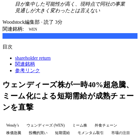
目が集中した可能性が高く、現時点で同社の事業
見通しが大きく変わったとは言えない
Woodstock編集部
·
読了 3分
関連銘柄:
WEN
目次
shareholder return
関連銘柄
参考リンク
ウェンディーズ株が一時40%超急騰、
ミーム化による短期需給が成熟チェー
ンを直撃
Wendy’s
ウェンディーズ (WEN)
ミーム株
外食チェーン
株価急騰
投機的買い
短期需給
モメンタム取引
市場の注目