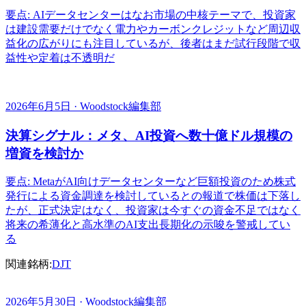
要点: AIデータセンターはなお市場の中核テーマで、投資家
は建設需要だけでなく電力やカーボンクレジットなど周辺収
益化の広がりにも注目しているが、後者はまだ試行段階で収
益性や定着は不透明だ
2026年6月5日 · Woodstock編集部
決算シグナル：メタ、AI投資へ数十億ドル規模の
増資を検討か
要点: MetaがAI向けデータセンターなど巨額投資のため株式
発行による資金調達を検討しているとの報道で株価は下落し
たが、正式決定はなく、投資家は今すぐの資金不足ではなく
将来の希薄化と高水準のAI支出長期化の示唆を警戒してい
る
関連銘柄:
DJT
2026年5月30日 · Woodstock編集部