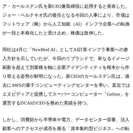
ア・カールステン氏を新CEO兼取締役に起用すると発表した。
ジョー・ベルナキオ氏の後任となる今回の人事により、市場は
フットウェア（靴）から人工知能（AI）インフラ企業への転換
が一段と本格化したと受け止め、株価は急伸した。
同社は4月に「NewBird AI」としてAI計算インフラ事業への参
入方針を示していたが、今回のリブランドで、単なるイメージ
刷新を超えて別業種を軸に企業アイデンティティを根本から作
り替える姿勢が鮮明になった。新CEOのカールステン氏は、過
去にAWSの量子コンピューティングセンターを率い、直近では
エヌビディアと提携してスーパーコンピューター「Gefion」を
運営するDCAIのCEOを務めた実績を持つ。
しかし、消費財から半導体や電力、データセンター容量、法人
顧客へのアクセスが成否を握る「資本集約型ビジネス」への転