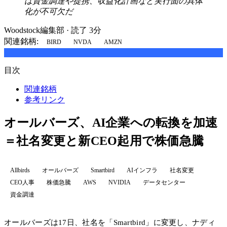
は資金調達や提携、収益化計画など実行面の具体
化が不可欠だ
Woodstock編集部
·
読了 3分
関連銘柄:
BIRD
NVDA
AMZN
目次
関連銘柄
参考リンク
オールバーズ、AI企業への転換を加速
＝社名変更と新CEO起用で株価急騰
Allbirds
オールバーズ
Smartbird
AIインフラ
社名変更
CEO人事
株価急騰
AWS
NVIDIA
データセンター
資金調達
オールバーズは17日、社名を「Smartbird」に変更し、ナディ