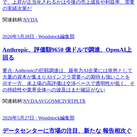
で、上昇が正当化されるかは今後の売上成長や利益率、需要
の実績次第だ
関連銘柄:
NVDA
2026年5月28日 · Woodstock編集部
Anthropic、評価額9650 億ドルで調達、OpenAI上
回る
要点: Anthropicの巨額調達は、最有力AI企業には依然として
大量の資本が集まりAIインフラ需要への期待も強いことを
示す一方、未上場の高評価は交渉ベースで透明性が低く、そ
の持続性や業界全体への波及はまだ確証がない
関連銘柄:
NVDA
AVGO
SMCI
VRT
PLTR
2026年5月27日 · Woodstock編集部
データセンターに市場の注目、新たな 報告相次ぐ