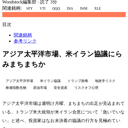
Woodstock編集部
·
読了 3分
関連銘柄:
SPY
VTI
QQQ
DIA
IWM
XLE
目次
関連銘柄
参考リンク
アジア太平洋市場、米イラン協議にら
みまちまちか
アジア太平洋市場
米イラン協議
トランプ政権
地政学リスク
株価指数先物
原油市場
安全資産
リスクオフ心理
アジア太平洋市場は週明け月曜、まちまちの出足が見込まれて
いる。トランプ米大統領が米イラン合意について「急いでいな
い」と述べ、投資家はなお未決着の協議の行方を見極めてい