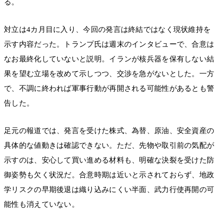
る。
対立は4カ月目に入り、今回の発言は終結ではなく現状維持を
示す内容だった。トランプ氏は週末のインタビューで、合意は
なお最終化していないと説明。イランが核兵器を保有しない結
果を望む立場を改めて示しつつ、交渉を急がないとした。一方
で、不調に終われば軍事行動が再開される可能性があるとも警
告した。
足元の報道では、発言を受けた株式、為替、原油、安全資産の
具体的な値動きは確認できない。ただ、先物や取引前の気配が
示すのは、安心して買い進める材料も、明確な決裂を受けた防
御姿勢も欠く状況だ。合意時期は近いと示されておらず、地政
学リスクの早期後退は織り込みにくい半面、武力行使再開の可
能性も消えていない。