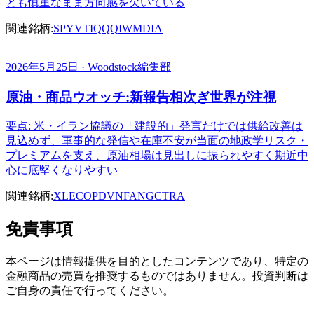
とも慎重なまま方向感を欠いている
関連銘柄:
SPY
VTI
QQQ
IWM
DIA
2026年5月25日 · Woodstock編集部
原油・商品ウオッチ:新報告相次ぎ世界が注視
要点: 米・イラン協議の「建設的」発言だけでは供給改善は
見込めず、軍事的な発信や在庫不安が当面の地政学リスク・
プレミアムを支え、原油相場は見出しに振られやすく期近中
心に底堅くなりやすい
関連銘柄:
XLE
COP
DVN
FANG
CTRA
免責事項
本ページは情報提供を目的としたコンテンツであり、特定の
金融商品の売買を推奨するものではありません。投資判断は
ご自身の責任で行ってください。