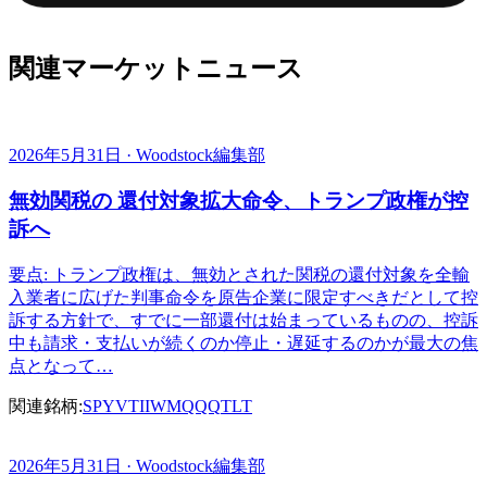
関連マーケットニュース
2026年5月31日 · Woodstock編集部
無効関税の 還付対象拡大命令、トランプ政権が控
訴へ
要点: トランプ政権は、無効とされた関税の還付対象を全輸
入業者に広げた判事命令を原告企業に限定すべきだとして控
訴する方針で、すでに一部還付は始まっているものの、控訴
中も請求・支払いが続くのか停止・遅延するのかが最大の焦
点となって…
関連銘柄:
SPY
VTI
IWM
QQQ
TLT
2026年5月31日 · Woodstock編集部