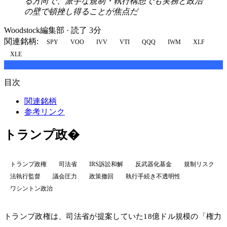
る方向で、派手な規制・執行構想でも実務と政治
の壁で頓挫し得ることが焦点だ
Woodstock編集部
·
読了 3分
関連銘柄:
SPY
VOO
IVV
VTI
QQQ
IWM
XLF
XLE
目次
関連銘柄
参考リンク
トランプ政�
トランプ政権
司法省
IRS訴訟和解
反武器化基金
規制リスク
法執行監督
議会圧力
政策撤回
執行手続き不透明性
ワシントン政治
トランプ政権は、司法省が提案していた18億ドル規模の「権力