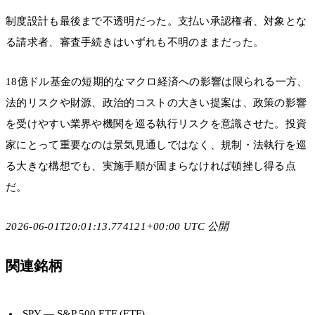
制度設計も最後まで不透明だった。支払い承認権者、対象とな
る請求者、審査手続きはいずれも不明のままだった。
18億ドル基金の短期的なマクロ経済への影響は限られる一方、
法的リスクや財源、政治的コストの大きい提案は、政策の影響
を受けやすい業界や機関を巡る執行リスクを意識させた。投資
家にとって重要なのは景気見通しではなく、規制・法執行を巡
る大きな構想でも、実施手順が固まらなければ頓挫し得る点
だ。
2026-06-01T20:01:13.774121+00:00 UTC 公開
関連銘柄
SPY
— S&P 500 ETF (ETF)