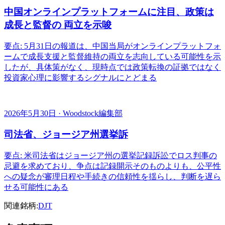
中国オンラインプラットフォームに注目、政策は
成長と監督の 両立を示唆
要点: 5月31日の報道は、中国当局がオンラインプラットフォ
ームで成長支援と監督維持の両立を志向している可能性を示
したが、具体策がなく、現時点では政策転換の証拠ではなく
投資家心理に影響するシグナルにとどまる
2026年5月30日 · Woodstock編集部
司法省、ジョージア州選挙訴
要点: 米司法省はジョージア州の選挙記録訴訟でロス判事の
忌避を求めており、争点は記録開示そのものよりも、公平性
への疑念が審理日程や手続きの信頼性を揺らし、判断を遅ら
せる可能性にある
関連銘柄:
DJT