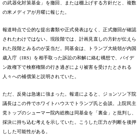
の武器化対策基金」を撤回、または棚上げする方針だと、複数
の米メディアが月曜に報じた。
報道時点で公的な提出書類や正式発表はなく、正式撤回が確認
されたわけではない。現段階では、計画見直しの方針が伝えら
れた段階とみるのが妥当だ。同基金は、トランプ大統領が内国
歳入庁（IRS）を相手取った訴訟の和解に絡む構想で、バイデ
ン政権下で検察権限の行き過ぎにより被害を受けたとされる
人々への補償策と説明されていた。
ただ、反発は急速に強まった。報道によると、ジョンソン下院
議長はこの件でホワイトハウスでトランプ氏と会談。上院民主
党トップのシューマー院内総務は同基金を「裏金」と批判し、
採決に持ち込む考えを示していた。こうした圧力が判断を後押
しした可能性がある。