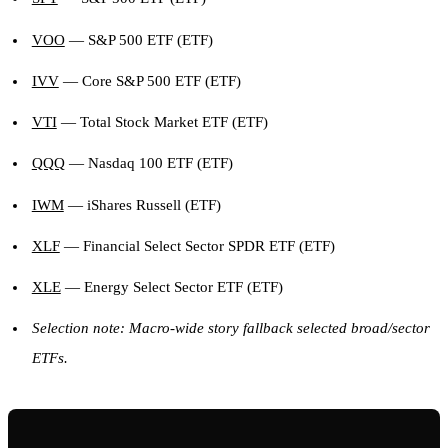
VOO
— S&P 500 ETF (ETF)
IVV
— Core S&P 500 ETF (ETF)
VTI
— Total Stock Market ETF (ETF)
QQQ
— Nasdaq 100 ETF (ETF)
IWM
— iShares Russell (ETF)
XLF
— Financial Select Sector SPDR ETF (ETF)
XLE
— Energy Select Sector ETF (ETF)
Selection note: Macro-wide story fallback selected broad/sector
ETFs.