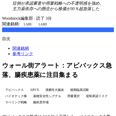
症例が承認審査や用量戦略への不透明感を強め、
主力薬依存への懸念から株価が30％超急落した
Woodstock編集部
·
読了 3分
関連銘柄:
LABU
LABD
目次
関連銘柄
参考リンク
ウォール街アラート：アビバックス急
落、腸疾患薬に注目集まる
アビバックス
ABVX
潰瘍性大腸炎
後期臨床試験
バイオテック株
薬物安全性シグナル
用量選択
規制承認リスク
ラベリング戦略
腸疾患市場