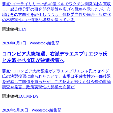
要点: イーライリリーは約40億ドルでワクチン開発3社を買収
し、感染症分野の研究開発基盤を広げる戦略を示したが、市
場はその方向性を評価しつつも、価格妥当性や統合・収益化
の不確実性には慎重な姿勢を保っている
関連銘柄:
LLY
2026年6月1日 · Woodstock編集部
コロンビア大統領選、右派デラエスプリエジャ氏
と左派セペダ氏が決選投票へ
要点: コロンビア大統領選がデラエスプリエジャ氏とセペダ
氏の決選投票に絞られたことで、市場は不確実性の一部後退
を好感して国債を買ったが、この反応が続くかは今後の世論
調査や発言、政策実現性の見極め次第だ
関連銘柄:
DJT
MNDY
2026年5月30日 · Woodstock編集部