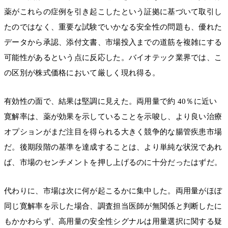
薬がこれらの症例を引き起こしたという証拠に基づいて取引し
たのではなく、重要な試験でいかなる安全性の問題も、優れた
データから承認、添付文書、市場投入までの道筋を複雑にする
可能性があるという点に反応した。バイオテック業界では、こ
の区別が株式価格において厳しく現れ得る。
有効性の面で、結果は堅調に見えた。両用量で約 40％に近い
寛解率は、薬が効果を示していることを示唆し、より良い治療
オプションがまだ注目を得られる大きく競争的な腸管疾患市場
だ。後期段階の基準を達成することは、より単純な状況であれ
ば、市場のセンチメントを押し上げるのに十分だったはずだ。
代わりに、市場は次に何が起こるかに集中した。両用量がほぼ
同じ寛解率を示した場合、調査担当医師が無関係と判断したに
もかかわらず、高用量の安全性シグナルは用量選択に関する疑