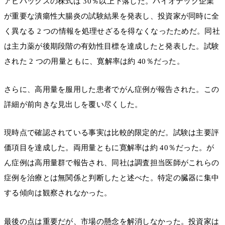
アビバックスの株式は 30％以上下落した。バイオテック企業
が重要な潰瘍性大腸炎の試験結果を発表し、投資家が同時に全
く異なる 2 つの情報を処理せざるを得なくなったためだ。同社
は主力薬が後期段階の有効性目標を達成したと発表した。試験
された 2 つの用量ともに、寛解率は約 40％だった。
さらに、高用量を服用した患者でがん症例が報告された。この
詳細が前向きな見出しを覆い尽くした。
現時点で確認されている事実は比較的限定的だ。試験は主要評
価項目を達成した。両用量ともに寛解率は約 40％だった。が
ん症例は高用量群で報告され、同社は調査担当医師がこれらの
症例を治療とは無関係と判断したと述べた。特定の臓器に集中
する傾向は観察されなかった。
最後の点は重要だが、市場の懸念を解消しなかった。投資家は