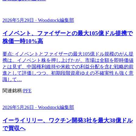
2026年5月29日 · Woodstock編集部
イノベント、ファイザーとの最大105億ドル提携で
株価一時10%高
要点: イノベントとファイザーの最大105億ドル規模のがん提
携は、イノベント株を押し上げたが、市場は全額を即時価値
とは見ず、中国権利維持や米欧での利益分配を含む戦略的前
進として評価しつつ、初期段階資産ゆえの不確実性も強く意
識して…
関連銘柄:
PFE
2026年5月26日 · Woodstock編集部
イーライリリー、ワクチン開発3社を最大38億ドル
で買収へ