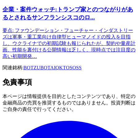
企業・案件ウォッチ:トランプ家とのつながりがあ
るとされるサンフランシスコのロ...
要点: ファウンデーション・フューチャー・インダストリー
ズは軍事・重工業向け自律型ヒューマノイドの投入を目指
し、ウクライナでの初期試験も報じられたが、契約や量産計
画、性能を裏付ける公開情報は乏しく、現時点では注目度の
高い初期開発…
関連銘柄:
BOTZ
UBOT
AIQ
KTOS
OSS
免責事項
本ページは情報提供を目的としたコンテンツであり、特定の
金融商品の売買を推奨するものではありません。投資判断は
ご自身の責任で行ってください。