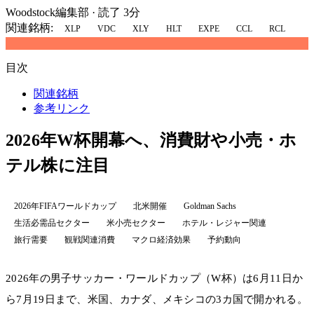
Woodstock編集部
·
読了 3分
関連銘柄:
XLP
VDC
XLY
HLT
EXPE
CCL
RCL
目次
関連銘柄
参考リンク
2026年W杯開幕へ、消費財や小売・ホ
テル株に注目
2026年FIFAワールドカップ
北米開催
Goldman Sachs
生活必需品セクター
米小売セクター
ホテル・レジャー関連
旅行需要
観戦関連消費
マクロ経済効果
予約動向
2026年の男子サッカー・ワールドカップ（W杯）は6月11日か
ら7月19日まで、米国、カナダ、メキシコの3カ国で開かれる。