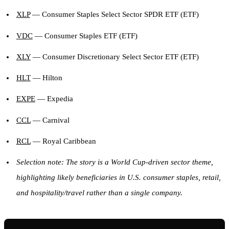
XLP
— Consumer Staples Select Sector SPDR ETF (ETF)
VDC
— Consumer Staples ETF (ETF)
XLY
— Consumer Discretionary Select Sector ETF (ETF)
HLT
— Hilton
EXPE
— Expedia
CCL
— Carnival
RCL
— Royal Caribbean
Selection note: The story is a World Cup-driven sector theme,
highlighting likely beneficiaries in U.S. consumer staples, retail,
and hospitality/travel rather than a single company.