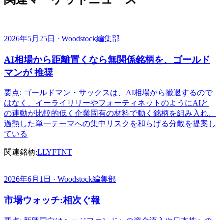
2026年5月25日 · Woodstock編集部
AI相場から距離置くなら無関係銘柄を、ゴールド
マンが 推奨
要点: ゴールドマン・サックスは、AI相場から撤退するので
はなく、イーライリリーやフォーティネットのようにAIと
の連動が比較的低く企業固有の材料で動く銘柄を組み入れ、
過熱した単一テーマへの集中リスクを和らげる分散を提案し
ている
関連銘柄:
LLY
FTNT
2026年6月1日 · Woodstock編集部
市場ウォッチ:相次ぐ報