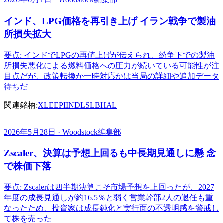
インド、LPG価格を再引き上げ イラン戦争で製油
所損失拡大
要点: インドでLPGの再値上げが伝えられ、紛争下での製油
所損失悪化による燃料価格への圧力が続いている可能性が注
目点だが、政策転換か一時対応かは当局の詳細や追加データ
待ちだ
関連銘柄:
XLE
EPI
INDL
SLB
HAL
2026年5月28日 · Woodstock編集部
Zscaler、決算は予想上回るも中長期見通しに懸 念
で株価下落
要点: Zscalerは四半期決算こそ市場予想を上回ったが、2027
年度の成長見通しが約16.5％と弱く営業幹部2人の退任も重
なったため、投資家は成長鈍化と実行面の不透明感を警戒し
て株を売った