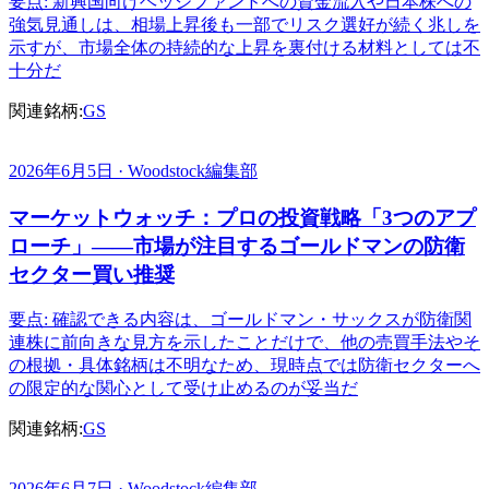
要点: 新興国向けヘッジファンドへの資金流入や日本株への
強気見通しは、相場上昇後も一部でリスク選好が続く兆しを
示すが、市場全体の持続的な上昇を裏付ける材料としては不
十分だ
関連銘柄:
GS
2026年6月5日 · Woodstock編集部
マーケットウォッチ：プロの投資戦略「3つのアプ
ローチ」――市場が注目するゴールドマンの防衛
セクター買い推奨
要点: 確認できる内容は、ゴールドマン・サックスが防衛関
連株に前向きな見方を示したことだけで、他の売買手法やそ
の根拠・具体銘柄は不明なため、現時点では防衛セクターへ
の限定的な関心として受け止めるのが妥当だ
関連銘柄:
GS
2026年6月7日 · Woodstock編集部