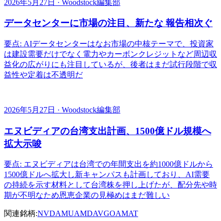
2026年5月27日 · Woodstock編集部
データセンターに市場の注目、新たな 報告相次ぐ
要点: AIデータセンターはなお市場の中核テーマで、投資家
は建設需要だけでなく電力やカーボンクレジットなど周辺収
益化の広がりにも注目しているが、後者はまだ試行段階で収
益性や定着は不透明だ
2026年5月27日 · Woodstock編集部
エヌビディアの台湾支出計画、1500億ドル規模へ
拡大示唆
要点: エヌビディアは台湾での年間支出を約1000億ドルから
1500億ドルへ拡大し新キャンパスも計画しており、AI需要
の持続を示す材料として台湾株を押し上げたが、配分先や時
期が不明なため恩恵企業の見極めはまだ難しい
関連銘柄:
NVDA
MU
AMD
AVGO
AMAT