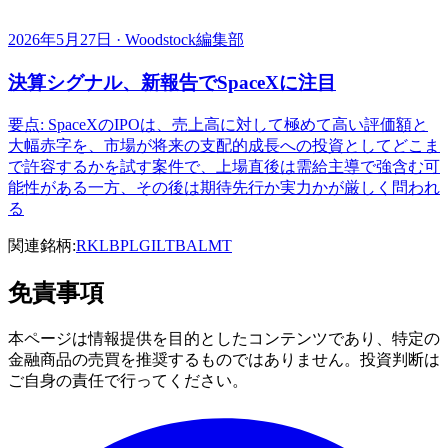
2026年5月27日 · Woodstock編集部
決算シグナル、新報告でSpaceXに注目
要点: SpaceXのIPOは、売上高に対して極めて高い評価額と
大幅赤字を、市場が将来の支配的成長への投資としてどこま
で許容するかを試す案件で、上場直後は需給主導で強含む可
能性がある一方、その後は期待先行か実力かが厳しく問われ
る
関連銘柄:
RKLB
PL
GILT
BA
LMT
免責事項
本ページは情報提供を目的としたコンテンツであり、特定の
金融商品の売買を推奨するものではありません。投資判断は
ご自身の責任で行ってください。