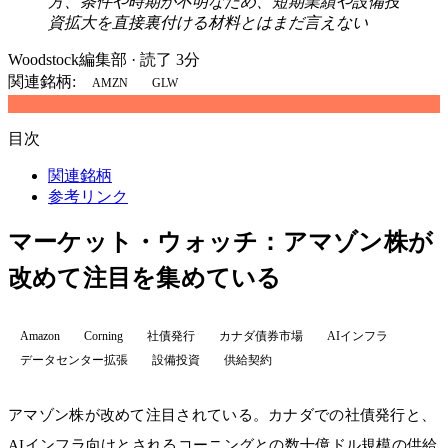
方、条件や時期が不明なため、短期業績や設備投
資拡大を直接裏付ける材料とはまだ言えない
Woodstock編集部
·
読了 3分
関連銘柄:
AMZN
GLW
目次
関連銘柄
参考リンク
マーケット・ウォッチ：アマゾン株が
改めて注目を集めている
Amazon
Corning
社債発行
カナダ債券市場
AIインフラ
データセンター拡張
設備投資
供給契約
アマゾン株が改めて注目されている。カナダでの社債発行と、
AIインフラ向けとされるコーニングとの数十億ドル規模の供給