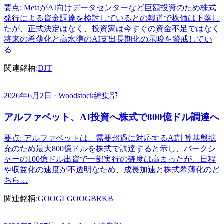
要点: MetaがAI向けデータセンターなど巨額投資のため株式
発行による資金調達を検討しているとの報道で株価は下落し
たが、正式決定はなく、投資家は今すぐの資金不足ではなく
将来の希薄化と高水準のAI支出長期化の示唆を警戒してい
る
関連銘柄:
DJT
2026年6月2日 · Woodstock編集部
アルファベット、AI投資へ株式で800億ドル調達へ
要点: アルファベットは、需要超過に対応するAI計算基盤拡
充のため最大800億ドルを株式で調達すると示し、バークシ
ャーの100億ドル出資で一部実行の確度は高まったが、日程
や収益化の速度が不透明なため、成長加速と株式希薄化のど
ちら…
関連銘柄:
GOOGL
GOOG
BRKB