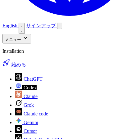
English
サインアップ
メニュー
Installation
始める
ChatGPT
Codex
Claude
Grok
Claude code
Gemini
Cursor