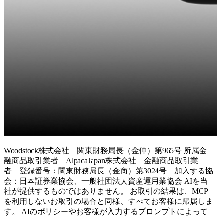
Woodstock株式会社 関東財務局長（金仲）第965号 所属金
融商品取引業者 AlpacaJapan株式会社 金融商品取引業
者 登録番号：関東財務局長（金商）第3024号 加入する協
会：日本証券業協会、一般社団法人資産運用業協会 AIを当
社が提供するものではありません。 お取引の結果は、MCP
を利用しないお取引の場合と同様、すべてお客様に帰属しま
す。 AIのポリシーやお客様が入力するプロンプトによって