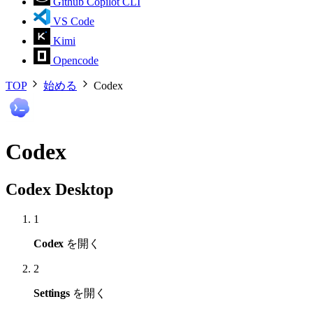
Github Copilot CLI
VS Code
Kimi
Opencode
TOP
始める
Codex
Codex
Codex Desktop
1
Codex
を開く
2
Settings
を開く